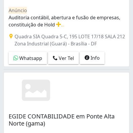
Paranoá (16)
Anúncio
Park Way (2)
Auditoria contábil, abertura e fusão de empresas,
Planaltina (21)
constituição de Hold
...
Ponte Alta Norte (gama) (1)
Auditoria contábil, abertura e fusão de empresas, const
Quadras Econômicas Lúcio Costa (Guará) (1)
Quadra SIA Quadra 5-C, 195 LOTE 17/18 SALA 212
Recanto Das Emas (5)
Zona Industrial (Guará) - Brasília - DF
Recanto das Emas (16)
Região dos Lagos (Sobradinho) (5)
Info
Whatsapp
Ver Tel
Residencial do Bosque (São Sebastião) (1)
Riacho Fundo (7)
Riacho Fundo I (12)
Riacho Fundo II (17)
Samambaia (12)
Samambaia Norte (Samambaia) (17)
Samambaia Sul (Samambaia) (12)
Santa Maria (22)
EGIDE CONTABILIDADE em Ponte Alta
Sao Sebastião (9)
Norte (gama)
Setor Central (Gama) (12)