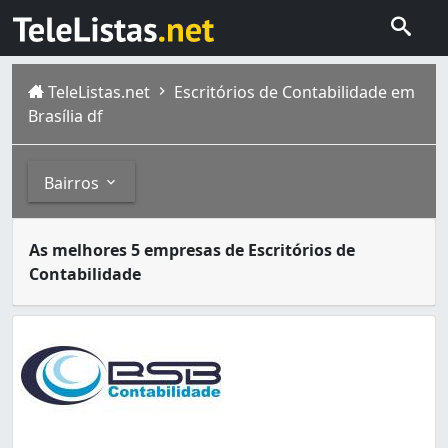
TeleListas.net
Escritórios de Contabilidade em
Brasília df
Bairros
Contador ou técnico em contabilidade é o profissional q
Bairros
As melhores 5 empresas de Escritórios de
Brasília é formada por gente de todos os lugares, todas 
Contabilidade
Arapoanga (Planaltina) (2)
Areal (Águas Claras) (20)
Asa Norte (318)
Asa Sul (579)
Bonsucesso (São Sebastião) (1)
Brazlândia (6)
Candangolândia (14)