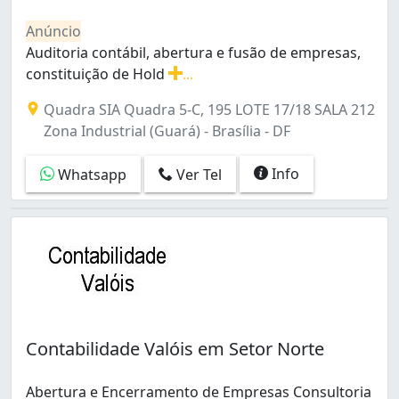
Paranoá (16)
Anúncio
Park Way (2)
Auditoria contábil, abertura e fusão de empresas,
Planaltina (21)
constituição de Hold
...
Ponte Alta Norte (gama) (1)
Auditoria contábil, abertura e fusão de empresas, const
Quadras Econômicas Lúcio Costa (Guará) (1)
Quadra SIA Quadra 5-C, 195 LOTE 17/18 SALA 212
Recanto Das Emas (5)
Zona Industrial (Guará) - Brasília - DF
Recanto das Emas (16)
Região dos Lagos (Sobradinho) (5)
Info
Whatsapp
Ver Tel
Residencial do Bosque (São Sebastião) (1)
Riacho Fundo (7)
Riacho Fundo I (12)
Riacho Fundo II (17)
Samambaia (12)
Samambaia Norte (Samambaia) (17)
Samambaia Sul (Samambaia) (12)
Santa Maria (22)
Contabilidade Valóis em Setor Norte
Sao Sebastião (9)
Setor Central (Gama) (12)
Abertura e Encerramento de Empresas Consultoria