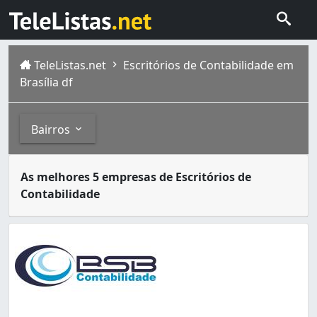
TeleListas.net
Escritórios de Contabilidade em
Brasília df
Bairros
Contador ou técnico em contabilidade é o profissional q
Bairros
As melhores 5 empresas de Escritórios de
Brasília é formada por gente de todos os lugares, todas 
Contabilidade
Samambaia
é uma região administrativa Samambaia, loc
Arapoanga (Planaltina) (2)
Areal (Águas Claras) (20)
Asa Norte (318)
Asa Sul (579)
Bonsucesso (São Sebastião) (1)
Brazlândia (6)
Candangolândia (14)