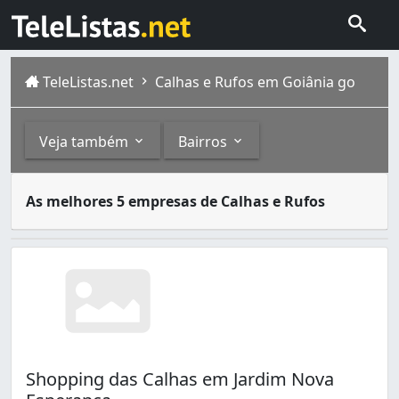
TeleListas.net
Calhas e Rufos em Goiânia go
Veja também
Bairros
A calha, também conhecida como algeroz, é um elemento c
Outros
Bairros
As melhores 5 empresas de Calhas e Rufos
Goiânia é a capital de Goiás, com população estimada em 
Materiais Hidráulicos (1)
Bairro dos Aeroviários (1)
Condomínio Amin Camargo (1)
Condomínio das Esmeraldas (1)
Conjunto Caiçara (1)
Conjunto Fabiana (2)
Conjunto Riviera (1)
Conjunto Vera Cruz (1)
Shopping das Calhas em Jardim Nova
Esplanada do Anicuns (3)