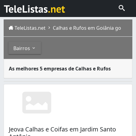
TeleListas.net
Calhas e Rufos em Goiânia go
Bairros
A calha, também conhecida como algeroz, é um elemento c
Bairros
As melhores 5 empresas de Calhas e Rufos
Goiânia é a capital de Goiás, com população estimada em 
Bairro dos Aeroviários (1)
Condomínio Amin Camargo (1)
Condomínio das Esmeraldas (1)
Conjunto Caiçara (1)
Conjunto Fabiana (2)
Conjunto Riviera (1)
Conjunto Vera Cruz (1)
Jeova Calhas e Coifas em Jardim Santo
Esplanada do Anicuns (3)