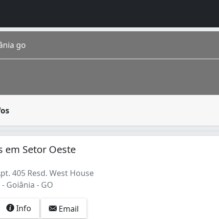
ânia go
um elemento construtivo composto por um cano entrecortad
fos
 estimada em 1 448 639 de habitantes segundo IBGE 2016. Co
s em Setor Oeste
Apt. 405 Resd. West House
- Goiânia - GO
Info
Email