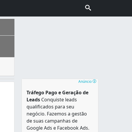
o, ao longo do beiral de um telhado cuja finalidade é rec
nhecida também como “Capital do Cerrado”. É a segunda cidad
Anúncio
Tráfego Pago e Geração de
Leads
Conquiste leads
qualificados para seu
negócio. Fazemos a gestão
de suas campanhas de
Google Ads e Facebook Ads.