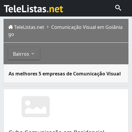
TeleListas.net
Comunicação Visual em Goiânia
go
Bairros
Comunicação Visual é todo meio de comunicação expresso 
Bairros
As melhores 5 empresas de Comunicação Visual
Goiânia é a capital de Goiás, com população estimada em 
Anhanguera (3)
Bairro Santa Genoveva (1)
Bairro dos Aeroviários (4)
Capuava (1)
Chácara do Governador (1)
Cidade Jardim (7)
Condomínio Amin Camargo (1)