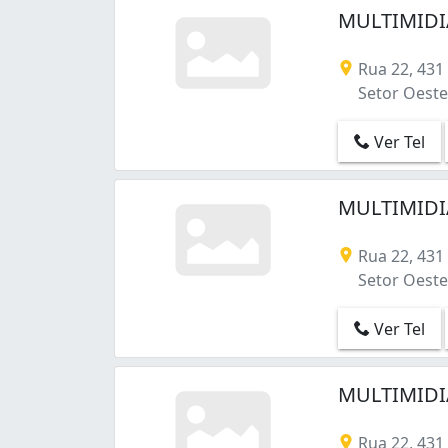
Setor Maria Rosa (1)
MULTIMIDIA
Setor Marista (18)
Setor Maysa Extensão (1)
Rua 22, 43
Setor Morada do Sol (2)
Setor Oeste 
Setor Morais (1)
Setor Negrão de Lima (4)
Ver Tel
Setor Oeste (12)
Setor Pedro Ludovico (12)
Setor Recanto das Minas Gerais (3)
MULTIMIDIA
Setor Santa Rita (1)
Setor Sol Nascente (4)
Rua 22, 43
Setor Sudoeste (2)
Setor Oeste 
Setor Sul (8)
Setor São José (2)
Ver Tel
Setor Três Marias (2)
Setor Urias Magalhães (2)
MULTIMIDIA
Setor dos Funcionários (6)
São Francisco (1)
Sítios de Recreio Mansões do Campus (3
Rua 22, 43