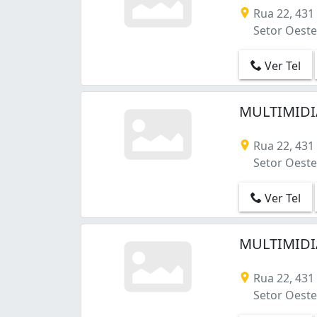
Jardim Santo Antônio (5)
Rua 22, 43
Jardim Vila Boa (1)
Setor Oeste 
Jardim das Esmeraldas (1)
Loteamento Alphaville Residencial (1)
Ver Tel
Loteamento Areião I (1)
Loteamento Mansões Goianas (2)
MULTIMIDIA
Moinho dos Ventos (1)
Nova Suíça (3)
Rua 22, 43
Parque Amazônia (5)
Setor Oeste 
Parque Anhanguera II (1)
Parque Atheneu (2)
Ver Tel
Parque João Braz - Cidade Industrial (1)
Parque Oeste Industrial (2)
Parque das Amendoeiras (1)
MULTIMIDIA
Parque das Flores (1)
Parque das Laranjeiras (1)
Rua 22, 43
Residencial Center Ville (1)
Setor Oeste 
Residencial Goiânia Viva (2)