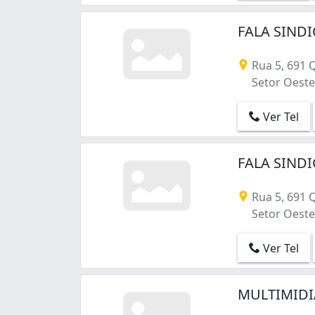
Conjunto Vera Cruz (1)
Goiânia 2 (1)
FALA SINDI
Jardim América (27)
Jardim Atlântico (1)
Rua 5, 691 
Jardim Balneário Meia Ponte (2)
Setor Oeste 
Jardim Bela Vista (1)
Jardim Brasil (1)
Ver Tel
Jardim Califórnia (1)
Jardim Curitiba (3)
Jardim Europa (9)
FALA SINDI
Jardim Goiás (3)
Jardim Guanabara (3)
Rua 5, 691 
Jardim Itaipu (1)
Setor Oeste 
Jardim Lageado (2)
Jardim Nova Esperança (2)
Ver Tel
Jardim Novo Mundo (4)
Jardim Planalto (2)
MULTIMIDIA
Jardim Presidente (1)
Jardim Santa Cecília (1)