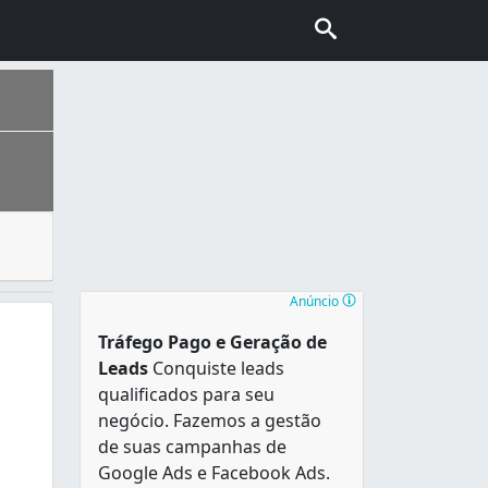
: signos, imagens, desenhos, gráficos, ou seja, tudo que 
nhecida também como “Capital do Cerrado”. É a segunda cidad
Anúncio
Tráfego Pago e Geração de
Leads
Conquiste leads
qualificados para seu
negócio. Fazemos a gestão
de suas campanhas de
Google Ads e Facebook Ads.