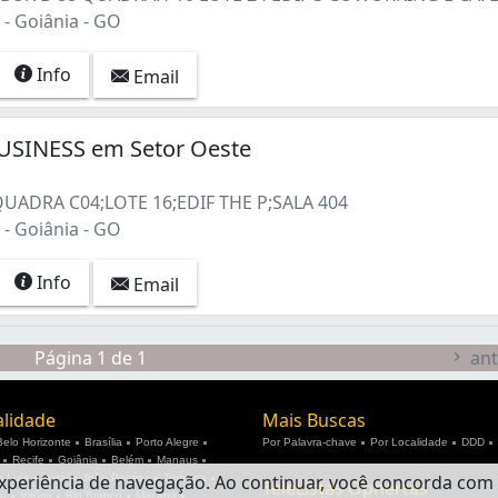
- Goiânia - GO
Info
Email
USINESS em Setor Oeste
QUADRA C04;LOTE 16;EDIF THE P;SALA 404
- Goiânia - GO
Info
Email
Página 1 de 1
ant
alidade
Mais Buscas
Belo Horizonte
Brasília
Porto Alegre
Por Palavra-chave
Por Localidade
DDD
Recife
Goiânia
Belém
Manaus
experiência de navegação. Ao continuar, você concorda co
 Luís
Natal
João Pessoa
Teresina
TeleListas Ophertas
ju
Vitória
Rio Branco
Macapá