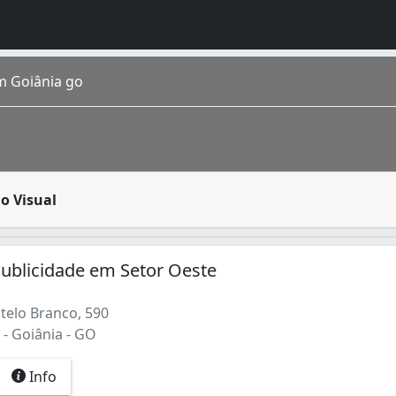
m Goiânia go
ção expresso com a utilização de componentes visuais como
o Visual
 estimada em 1 448 639 de habitantes segundo IBGE 2016. Co
)
ublicidade em Setor Oeste
telo Branco, 590
- Goiânia - GO
Info