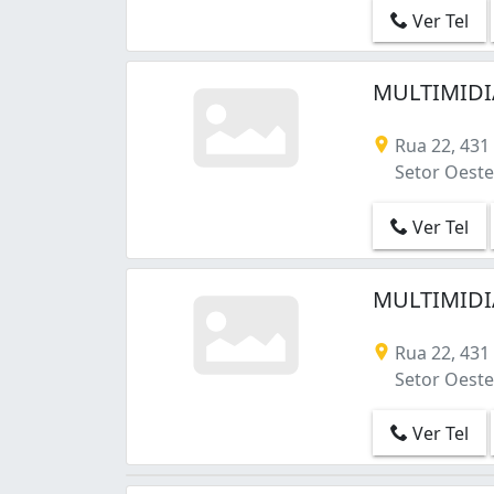
Residencial Morumbi (1)
Ver Tel
Rodoviário (1)
Santa Genoveva (4)
Santo Hilário (2)
MULTIMIDIA
Setor Aeroporto (3)
Setor Bela Vista (6)
Rua 22, 43
Setor Bueno (7)
Setor Oeste 
Setor Campinas (9)
Setor Castelo Branco (2)
Ver Tel
Setor Central (10)
Setor Centro Oeste (2)
Setor Coimbra (5)
MULTIMIDIA
Setor Criméia Leste (5)
Setor Criméia Oeste (3)
Rua 22, 43
Setor Faiçalville (2)
Setor Oeste 
Setor Garavelo (2)
Setor Leste Universitário (8)
Ver Tel
Setor Leste Vila Nova (2)
Setor Marechal Rondon (2)