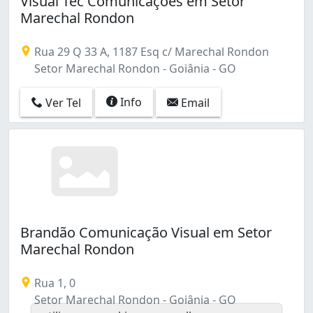
Visual Tec Comunicações em Setor
Conjunto Romildo Ferreira do Amaral (1)
Marechal Rondon
Conjunto Vera Cruz (1)
Goiânia 2 (1)
Rua 29 Q 33 A, 1187 Esq c/ Marechal Rondon
Jardim América (27)
Setor Marechal Rondon - Goiânia - GO
Jardim Atlântico (1)
Jardim Balneário Meia Ponte (2)
Info
Ver Tel
Email
Jardim Bela Vista (1)
Jardim Brasil (1)
Jardim Califórnia (1)
Jardim Curitiba (3)
Jardim Europa (9)
Jardim Goiás (3)
Jardim Guanabara (3)
Jardim Itaipu (1)
Brandão Comunicação Visual em Setor
Jardim Lageado (2)
Marechal Rondon
Jardim Nova Esperança (2)
Jardim Novo Mundo (4)
Rua 1, 0
Jardim Planalto (2)
Setor Marechal Rondon - Goiânia - GO
Jardim Presidente (1)