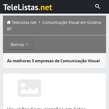
TeleListas.net
Comunicação Visual em Goiânia
go
Bairros
Comunicação Visual é todo meio de comunicação expresso 
Bairros
As melhores 5 empresas de Comunicação Visual
Goiânia é a capital de Goiás, com população estimada em 
Anhanguera (3)
Bairro Santa Genoveva (1)
Bairro dos Aeroviários (4)
Capuava (1)
Chácara do Governador (1)
Cidade Jardim (7)
Condomínio Amin Camargo (1)