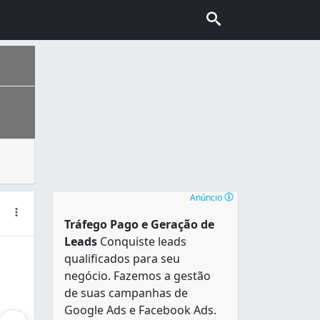
mais comum é o ar condicionado de janela que fornece ref
os em uma área de 217,494 km². Sua Região Metropolitana é
Anúncio
Tráfego Pago e Geração de
Leads
Conquiste leads
qualificados para seu
negócio. Fazemos a gestão
de suas campanhas de
Google Ads e Facebook Ads.