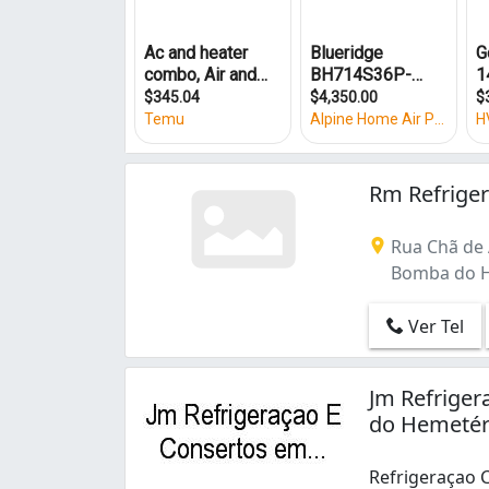
Boa Vista (4)
Bomba do Hemetério (2)
Bongi (1)
COHAB (5)
Campina do Barreto (1)
Campo Grande (1)
Casa Amarela (2)
Rm Refrige
Coelhos (1)
Coqueiral (1)
Rua Chã de 
Cordeiro (3)
Bomba do He
Curado (3)
Dois Unidos (1)
Encruzilhada (5)
Ver Tel
Engenho do Meio (3)
Espinheiro (3)
Jm Refrige
Estância (1)
do Hemetér
Ibura (1)
Ilha do Retiro (1)
Refrigeraçao 
Imbiribeira (10)