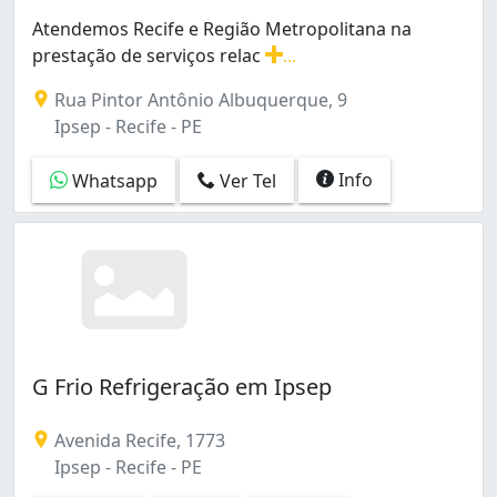
Boa Vista (4)
Atendemos Recife e Região Metropolitana na
Bomba do Hemetério (2)
prestação de serviços relac
...
Bongi (1)
Atendemos Recife e Região Metropolitana na prestação
COHAB (5)
Rua Pintor Antônio Albuquerque, 9
Campina do Barreto (1)
Ipsep - Recife - PE
Campo Grande (1)
Casa Amarela (2)
Info
Whatsapp
Ver Tel
Coelhos (1)
Coqueiral (1)
Cordeiro (3)
Curado (3)
Dois Unidos (1)
Encruzilhada (5)
Engenho do Meio (3)
G Frio Refrigeração em Ipsep
Espinheiro (3)
Estância (1)
Ibura (1)
Avenida Recife, 1773
Ilha do Retiro (1)
Ipsep - Recife - PE
Imbiribeira (10)