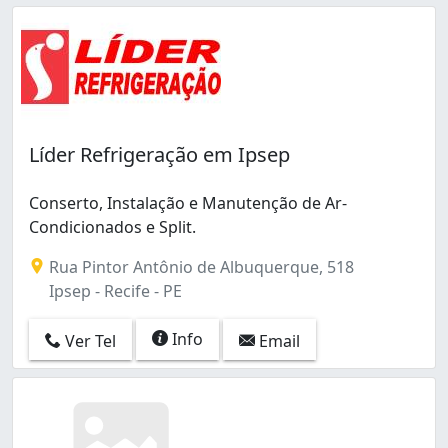
Sancho (1)
Santo Amaro (6)
São José (10)
Tamarineira (6)
Torre (1)
Torrões (2)
Várzea (3)
Líder Refrigeração em Ipsep
Zumbi (4)
Água Fria (2)
Conserto, Instalação e Manutenção de Ar-
Condicionados e Split.
Rua Pintor Antônio de Albuquerque, 518
Ipsep - Recife - PE
Info
Ver Tel
Email