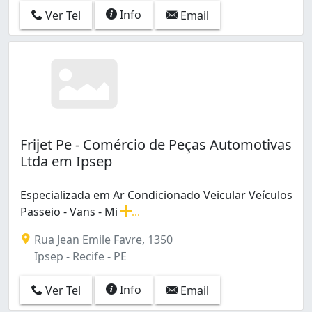
Ipsep (6)
Info
Ver Tel
Email
Iputinga (3)
Jardim São Paulo (4)
Jiquiá (1)
Jordão (1)
Linha do Tiro (4)
Madalena (5)
Mustardinha (1)
Frijet Pe - Comércio de Peças Automotivas
Nova Descoberta (1)
Ltda em Ipsep
Paissandu (1)
Parnamirim (3)
Especializada em Ar Condicionado Veicular Veículos
Parque Oeste Industrial (1)
Passeio - Vans - Mi
...
Passarinho (1)
Especializada em Ar Condicionado Veicular Veículos Pas
Pina (8)
Rua Jean Emile Favre, 1350
Porto da Madeira (1)
Ipsep - Recife - PE
Poço (2)
Prado (5)
Info
Ver Tel
Email
San Martin (5)