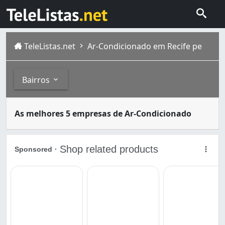
TeleListas.net
Ar-Condicionado em Recife pe
Bairros
Existem muitas opções de ar condicionado. Para quem des
Bairros
As melhores 5 empresas de Ar-Condicionado
O Recife, considerada uma das capitais mais antigas do 
Aflitos (1)
Afogados (3)
Alto José do Pinho (1)
Alto Santa Terezinha (1)
Areias (2)
Arruda (2)
Barro (3)
Boa Viagem (14)