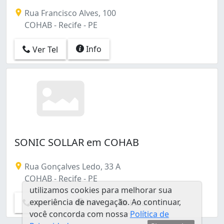
Cabanga (1)
Rua Francisco Alves, 100
Cajueiro (1)
COHAB - Recife - PE
Campo Grande (3)
Casa Amarela (18)
Info
Ver Tel
Caxangá (1)
Cordeiro (3)
Encruzilhada (1)
Espinheiro (8)
Estância (1)
Graças (1)
Ibura (2)
Ilha do Leite (4)
SONIC SOLLAR em COHAB
Ilha do Retiro (1)
Imbiribeira (14)
Rua Gonçalves Ledo, 33 A
Ipsep (4)
COHAB - Recife - PE
Iputinga (4)
utilizamos cookies para melhorar sua
Jardim São Paulo (1)
experiência de navegação. Ao continuar,
Info
Ver Tel
Email
Jiquiá (2)
você concorda com nossa
Política de
Jordão (1)