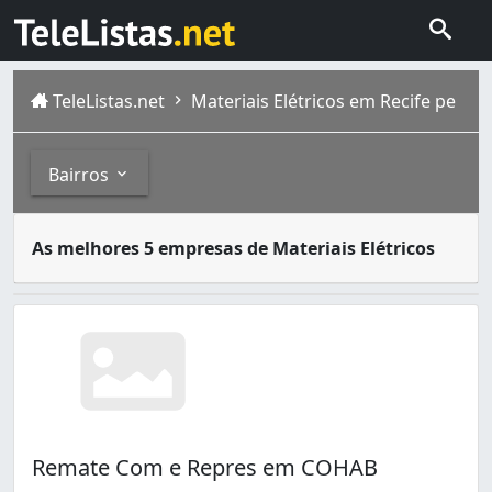
TeleListas.net
Materiais Elétricos em Recife pe
Bairros
Desde o surgimento da eletricidade, milhares de equipame
Bairros
As melhores 5 empresas de Materiais Elétricos
O Recife, considerada uma das capitais mais antigas do 
Afogados (9)
Areias (3)
Arruda (1)
Barro (2)
Boa Viagem (13)
Boa Vista (5)
Brejo de Beberibe (1)
Remate Com e Repres em COHAB
COHAB (2)