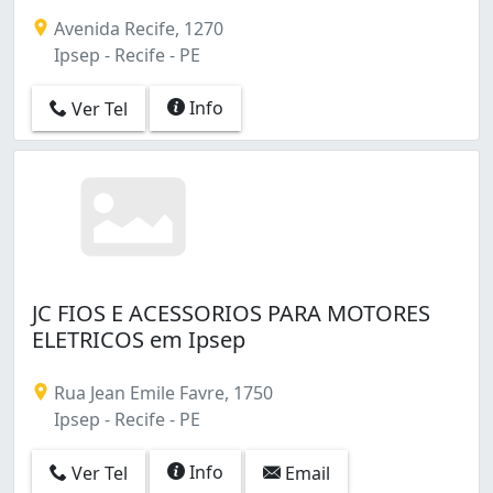
Cabanga (1)
Avenida Recife, 1270
Cajueiro (1)
Ipsep - Recife - PE
Campo Grande (3)
Casa Amarela (18)
Info
Ver Tel
Caxangá (1)
Cordeiro (3)
Encruzilhada (1)
Espinheiro (8)
Estância (1)
Graças (1)
Ibura (2)
Ilha do Leite (4)
JC FIOS E ACESSORIOS PARA MOTORES
Ilha do Retiro (1)
ELETRICOS em Ipsep
Imbiribeira (14)
Ipsep (4)
Rua Jean Emile Favre, 1750
Iputinga (4)
Ipsep - Recife - PE
Jardim São Paulo (1)
Jiquiá (2)
Info
Ver Tel
Email
Jordão (1)