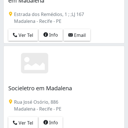
em Madalena
Cabanga (1)
Cajueiro (1)
Estrada dos Remédios, 1 ; ;LJ 167
Campo Grande (3)
Madalena - Recife - PE
Casa Amarela (18)
Caxangá (1)
Info
Ver Tel
Email
Cordeiro (3)
Encruzilhada (1)
Espinheiro (8)
Estância (1)
Graças (1)
Ibura (2)
Ilha do Leite (4)
Ilha do Retiro (1)
Socieletro em Madalena
Imbiribeira (14)
Ipsep (4)
Rua José Osório, 886
Iputinga (4)
Madalena - Recife - PE
Jardim São Paulo (1)
Jiquiá (2)
Info
Ver Tel
Jordão (1)