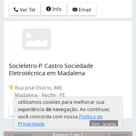
Info
Ver Tel
Email
Socieletro-P. Castro Sociedade
Eletrotécnica em Madalena
Rua José Osório, 886
Madalena - Recife - PE
utilizamos cookies para melhorar sua
experiência de navegação. Ao continuar,
Info
Ver Tel
você concorda com nossa
Política de
Privacidade
Sim, aceito
anterior
Página 1 de 1
anterior