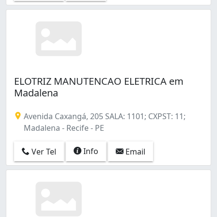
Macaxeira (1)
Madalena (6)
Mustardinha (1)
Paissandu (2)
Passarinho (1)
Pina (13)
Poço (6)
ELOTRIZ MANUTENCAO ELETRICA em
Prado (5)
Madalena
Recife (2)
San Martin (2)
Avenida Caxangá, 205 SALA: 1101; CXPST: 11;
Santo Amaro (18)
Madalena - Recife - PE
Santo Antônio (6)
Soledade (2)
Info
Ver Tel
Email
São José (13)
Tamarineira (1)
Tejipió (4)
Torre (1)
Vasco da Gama (1)