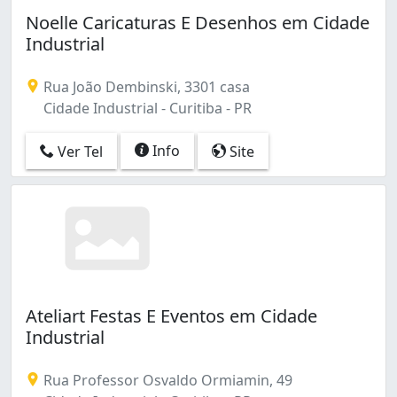
Batel (1)
Noelle Caricaturas E Desenhos em Cidade
Bigorrilho (5)
Industrial
Boa Vista (1)
Bom Retiro (3)
Rua João Dembinski, 3301 casa
Boqueirão (9)
Cidade Industrial - Curitiba - PR
Butiatuvinha (1)
Cabral (3)
Info
Ver Tel
Site
Cajuru (13)
Campina do Siqueira (1)
Campo Comprido (3)
Capão Raso (3)
Capão da Imbuia (4)
Centro (9)
Centro Cívico (1)
Cidade Industrial (11)
Ateliart Festas E Eventos em Cidade
Cristo Rei (4)
Industrial
Fazendinha (5)
Ganchinho (1)
Rua Professor Osvaldo Ormiamin, 49
Guabirotuba (1)