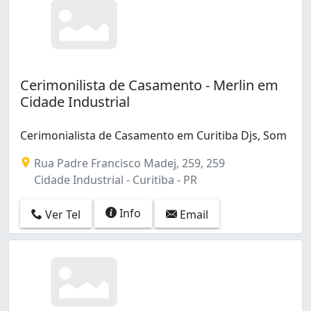
Santa Felicidade (4)
Santa Quitéria (3)
Santo Inácio (4)
Seminário (1)
São Braz (2)
Cerimonilista de Casamento - Merlin em
São Francisco (3)
Cidade Industrial
São Lourenço (1)
Sítio Cercado (9)
Taboão (1)
Cerimonialista de Casamento em Curitiba Djs, Som
Tarumã (2)
Rua Padre Francisco Madej, 259, 259
Tatuquara (2)
Cidade Industrial - Curitiba - PR
Tingui (3)
Uberaba (5)
Info
Ver Tel
Email
Umbará (1)
Vila Izabel (5)
Vista Alegre (1)
Xaxim (7)
Água Verde (16)