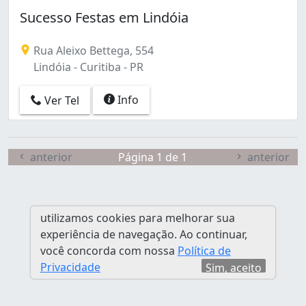
Batel (1)
Sucesso Festas em Lindóia
Bigorrilho (5)
Boa Vista (1)
Rua Aleixo Bettega, 554
Bom Retiro (3)
Lindóia - Curitiba - PR
Boqueirão (9)
Butiatuvinha (1)
Info
Ver Tel
Cabral (3)
Cajuru (13)
Campina do Siqueira (1)
Campo Comprido (3)
anterior
Página 1 de 1
anterior
Capão Raso (3)
Capão da Imbuia (4)
Centro (9)
utilizamos cookies para melhorar sua
Centro Cívico (1)
experiência de navegação. Ao continuar,
Cidade Industrial (11)
você concorda com nossa
Política de
Cristo Rei (4)
Privacidade
Sim, aceito
Fazendinha (5)
Ganchinho (1)
Guabirotuba (1)