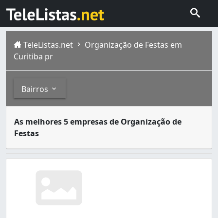
TeleListas.net
Organização de Festas em
Curitiba pr
Bairros
Contratar um serviço de organização de festas profission
Bairros
As melhores 5 empresas de Organização de
Atual capital do estado do Paraná, Curitiba foi fundada 
Festas
Ahú (6)
Alto Boqueirão (3)
Alto da Rua XV (3)
Atuba (2)
Bacacheri (5)
Bairro Alto (5)
Barreirinha (5)