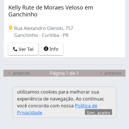
Batel (1)
Kelly Rute de Moraes Veloso em
Bigorrilho (5)
Ganchinho
Boa Vista (1)
Bom Retiro (3)
Rua Alexandro Glenski, 757
Boqueirão (9)
Ganchinho - Curitiba - PR
Butiatuvinha (1)
Cabral (3)
Info
Ver Tel
Cajuru (13)
Campina do Siqueira (1)
Campo Comprido (3)
Capão Raso (3)
anterior
Página 1 de 1
anterior
Capão da Imbuia (4)
Centro (9)
utilizamos cookies para melhorar sua
Centro Cívico (1)
experiência de navegação. Ao continuar,
Cidade Industrial (11)
você concorda com nossa
Política de
Cristo Rei (4)
Privacidade
Sim, aceito
Fazendinha (5)
Ganchinho (1)
Guabirotuba (1)