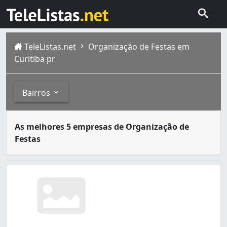
TeleListas.net
Organização de Festas em
Curitiba pr
Bairros
Contratar um serviço de organização de festas profission
Bairros
As melhores 5 empresas de Organização de
Atual capital do estado do Paraná, Curitiba foi fundada 
Festas
Ahú (6)
Alto Boqueirão (3)
Alto da Rua XV (3)
Atuba (2)
Bacacheri (5)
Bairro Alto (5)
Barreirinha (5)