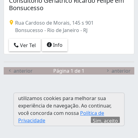
Consultório Geriátrico Ricardo Felipe em
Catete (3)
Bonsucesso
Copacabana (3)
Encantado (1)
Rua Cardoso de Morais, 145 s 901
Engenho Novo (1)
Bonsucesso - Rio de Janeiro - RJ
Freguesia (Jacarepaguá) (2)
Glória (1)
Info
Ver Tel
Gávea (1)
Jacarepaguá (1)
Leblon (1)
Méier (1)
anterior
Página 1 de 1
anterior
Paciência (1)
Padre Miguel (1)
Penha (1)
utilizamos cookies para melhorar sua
Pitangueiras (1)
experiência de navegação. Ao continuar,
Praça Seca (3)
você concorda com nossa
Política de
Quintino Bocaiúva (1)
Privacidade
Sim, aceito
Recreio dos Bandeirantes (1)
Ricardo de Albuquerque (1)
Rio Comprido (1)