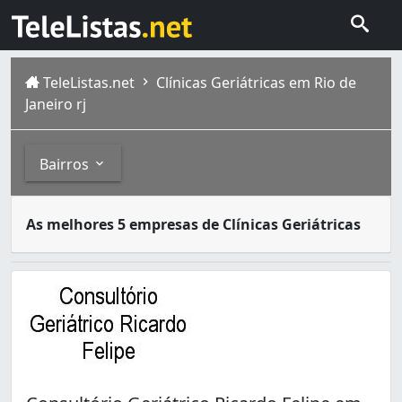
TeleListas.net
Clínicas Geriátricas em Rio de
Janeiro rj
Bairros
Geriatria é a área da medicina que concentra a pesquisa 
Bairros
As melhores 5 empresas de Clínicas Geriátricas
A cidade do Rio de Janeiro capital do estado homônimo fi
Bonsucesso
é um bairro da Zona Norte do Rio de Janeiro
Andaraí (2)
Barra da Tijuca (3)
Os bairros vizinhos a Bonsucesso são Inhaúma, Olaria, R
Bento Ribeiro (1)
Bonsucesso (1)
Botafogo (3)
Cachambi (2)
Campo Grande (2)