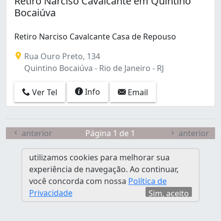
Retiro Narciso Cavalcante em Quintino
Catete (3)
Bocaiúva
Copacabana (3)
Encantado (1)
Retiro Narciso Cavalcante Casa de Repouso
Engenho Novo (1)
Freguesia (Jacarepaguá) (2)
Rua Ouro Preto, 134
Glória (1)
Quintino Bocaiúva - Rio de Janeiro - RJ
Gávea (1)
Jacarepaguá (1)
Info
Ver Tel
Email
Leblon (1)
Méier (1)
Paciência (1)
anterior
Página 1 de 1
anterior
Padre Miguel (1)
Penha (1)
utilizamos cookies para melhorar sua
Pitangueiras (1)
experiência de navegação. Ao continuar,
Praça Seca (3)
você concorda com nossa
Política de
Quintino Bocaiúva (1)
Privacidade
Sim, aceito
Recreio dos Bandeirantes (1)
Ricardo de Albuquerque (1)
Rio Comprido (1)