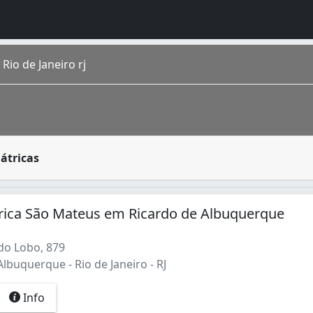
Rio de Janeiro rj
a a pesquisa e o estudo no tratamento e prevenção de doen
átricas
o homônimo fica na região Sudeste do país. É a cidade de m
rica São Mateus em Ricardo de Albuquerque
o Lobo, 879
lbuquerque - Rio de Janeiro - RJ
Info