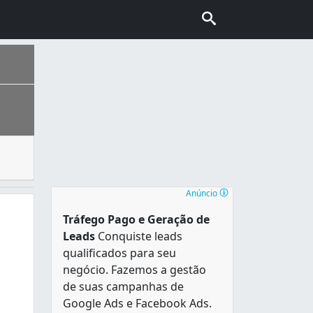
ças em pessoas com idades avançadas. Ou seja, o geriatra é
ais escolhida pelo turismo internacional no Brasil, conhec
Anúncio
Tráfego Pago e Geração de
Leads
Conquiste leads
qualificados para seu
negócio. Fazemos a gestão
de suas campanhas de
Google Ads e Facebook Ads.