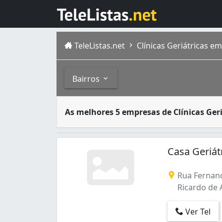
TeleListas.net
Clínicas Geriátricas em 
Bairros
Geriatria é a área da medicina que concentr
Bairros
As melhores 5 empresas de Clínicas Geri
A cidade do Rio de Janeiro capital do estad
Andaraí (2)
Barra da Tijuca (3)
Casa Geriát
Bento Ribeiro (1)
Bonsucesso (1)
Rua Fernand
Botafogo (3)
Ricardo de A
Cachambi (2)
Campo Grande (2)
Ver Tel
Catete (3)