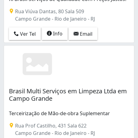
Realengo (5)
Rua Viúva Dantas, 80 Sala 509
Recreio dos Bandeirantes (1)
Campo Grande - Rio de Janeiro - RJ
Santo Cristo (1)
Senador Camará (1)
Info
Ver Tel
Email
Tijuca (1)
Todos os Santos (1)
Tomás Coelho (1)
Vila Isabel (1)
Vila Valqueire (1)
Vila da Penha (1)
Brasil Multi Serviços em Limpeza Ltda em
Campo Grande
Terceirização de Mão-de-obra Suplementar
Rua Prof Castilho, 431 Sala 622
Campo Grande - Rio de Janeiro - RJ