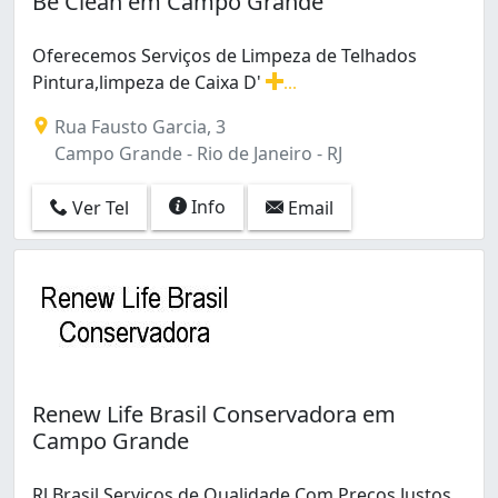
Be Clean em Campo Grande
Curicica (1)
Del Castilho (1)
Oferecemos Serviços de Limpeza de Telhados
Engenho de Dentro (1)
Pintura,limpeza de Caixa D'
...
Flamengo (1)
Oferecemos Serviços de Limpeza de Telhados Pintura,l
Gardênia Azul (1)
Rua Fausto Garcia, 3
Guadalupe (1)
Campo Grande - Rio de Janeiro - RJ
Guaratiba (3)
Inhaúma (1)
Info
Ver Tel
Email
Irajá (1)
Itanhangá (1)
Jacarepaguá (1)
Jardim Sulacap (1)
Lins de Vasconcelos (1)
Pavuna (1)
Penha (1)
Renew Life Brasil Conservadora em
Penha Circular (1)
Campo Grande
Piedade (2)
Quintino Bocaiúva (1)
Ramos (1)
Rl Brasil Serviços de Qualidade Com Preços Justos.