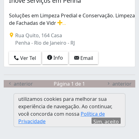
Inove Serviços em Penha
Curicica (1)
Del Castilho (1)
Soluções em Limpeza Predial e Conservação. Limpeza
Engenho de Dentro (1)
de Fachadas de Vidr
...
Flamengo (1)
Soluções em Limpeza Predial e Conservação. Limpeza 
Gardênia Azul (1)
Rua Quito, 164 Casa
Guadalupe (1)
Penha - Rio de Janeiro - RJ
Guaratiba (3)
Inhaúma (1)
Info
Ver Tel
Email
Irajá (1)
Itanhangá (1)
Jacarepaguá (1)
anterior
Página 1 de 1
anterior
Jardim Sulacap (1)
Lins de Vasconcelos (1)
utilizamos cookies para melhorar sua
Pavuna (1)
experiência de navegação. Ao continuar,
Penha (1)
você concorda com nossa
Política de
Penha Circular (1)
Privacidade
Sim, aceito
Piedade (2)
Quintino Bocaiúva (1)
Ramos (1)