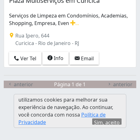
Plaza Multiserviços em Curicica
Curicica (1)
Del Castilho (1)
Serviços de Limpeza em Condomínios, Academias,
Engenho de Dentro (1)
Shopping, Empresa, Even
...
Flamengo (1)
Serviços de Limpeza em Condomínios, Academias, Shopp
Gardênia Azul (1)
Rua Ipero, 644
Guadalupe (1)
Curicica - Rio de Janeiro - RJ
Guaratiba (3)
Inhaúma (1)
Info
Ver Tel
Email
Irajá (1)
Itanhangá (1)
Jacarepaguá (1)
anterior
Página 1 de 1
anterior
Jardim Sulacap (1)
Lins de Vasconcelos (1)
utilizamos cookies para melhorar sua
Pavuna (1)
experiência de navegação. Ao continuar,
Penha (1)
você concorda com nossa
Política de
Penha Circular (1)
Privacidade
Sim, aceito
Piedade (2)
Quintino Bocaiúva (1)
Ramos (1)