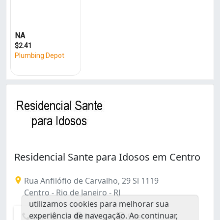
Caju (1)
Campinho (1)
Campo Grande (5)
Centro (1)
Freguesia (Jacarepaguá) (1)
Glória (1)
Grajaú (2)
Guaratiba (3)
Itanhangá (1)
Jacarepaguá (2)
Laranjeiras (1)
Madureira (2)
Moneró (1)
Residencial Sante para Idosos em Centro
Méier (2)
Paciência (1)
Rua Anfilófio de Carvalho, 29 Sl 1119
Pechincha (1)
Centro - Rio de Janeiro - RJ
Penha Circular (1)
utilizamos cookies para melhorar sua
Praça Seca (2)
experiência de navegação. Ao continuar,
Info
Ver Tel
Site
Quintino Bocaiúva (1)