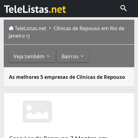
TeleListas.net
Clínicas de Repouso em Rio de
Janeiro rj
Veja também
Bairros
Após certa idade, os idosos necessitam de cuidados espec
Outros
Bairros
As melhores 5 empresas de Clínicas de Repouso
A cidade do Rio de Janeiro capital do estado homônimo fi
Paciência
é um bairro da Zona Oeste do Rio de Janeiro, 
Asilos e Abrigos (2)
Andaraí (1)
Clínicas Geriátricas (1)
Anil (2)
Bangu (1)
Barra da Tijuca (1)
Botafogo (4)
Braz de Pina (1)
Cachambi (1)