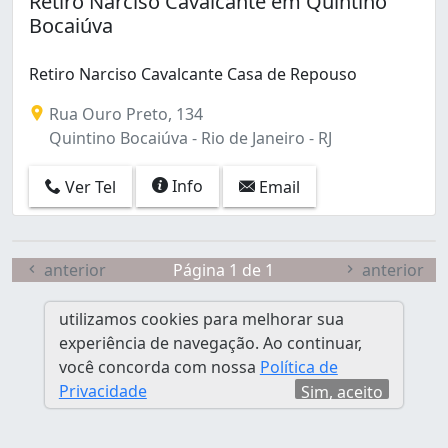
Retiro Narciso Cavalcante em Quintino
Caju (1)
Bocaiúva
Campinho (1)
Campo Grande (5)
Retiro Narciso Cavalcante Casa de Repouso
Centro (1)
Freguesia (Jacarepaguá) (1)
Rua Ouro Preto, 134
Glória (1)
Quintino Bocaiúva - Rio de Janeiro - RJ
Grajaú (2)
Guaratiba (3)
Info
Ver Tel
Email
Itanhangá (1)
Jacarepaguá (2)
Laranjeiras (1)
anterior
Página 1 de 1
anterior
Madureira (2)
Moneró (1)
utilizamos cookies para melhorar sua
Méier (2)
experiência de navegação. Ao continuar,
Paciência (1)
você concorda com nossa
Política de
Pechincha (1)
Privacidade
Sim, aceito
Penha Circular (1)
Praça Seca (2)
Quintino Bocaiúva (1)