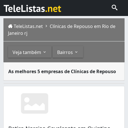
TeleListas.net
Clínicas de Repouso em Rio de
Janeiro rj
Veja também
Bairros
Após certa idade, os idosos necessitam de cuidados espec
Outros
Bairros
As melhores 5 empresas de Clínicas de Repouso
A cidade do Rio de Janeiro capital do estado homônimo fi
Clínicas Geriátricas (1)
Andaraí (1)
Anil (2)
Bangu (1)
Barra da Tijuca (1)
Botafogo (4)
Braz de Pina (1)
Cachambi (1)