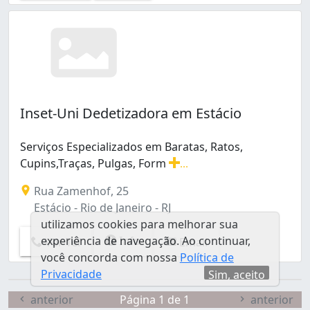
Rio Comprido (6)
Rocha Miranda (4)
Sampaio (4)
Santa Cruz (5)
Santa Teresa (1)
Santo Cristo (7)
Inset-Uni Dedetizadora em Estácio
Santíssimo (1)
Saúde (2)
Senador Camará (3)
Serviços Especializados em Baratas, Ratos,
Senador Vasconcelos (4)
Cupins,Traças, Pulgas, Form
...
Sepetiba (2)
Serviços Especializados em Baratas, Ratos, Cupins,Traça
Rua Zamenhof, 25
São Cristóvão (8)
Estácio - Rio de Janeiro - RJ
Tanque (2)
utilizamos cookies para melhorar sua
Taquara (11)
experiência de navegação. Ao continuar,
Info
Ver Tel
Email
Tauá (4)
você concorda com nossa
Política de
Tijuca (5)
Privacidade
Sim, aceito
Tomás Coelho (3)
Vargem Pequena (2)
anterior
Página 1 de 1
anterior