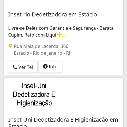
Inhaúma (6)
Inhoaíba (4)
Inset-rio Dedetizadora em Estácio
Ipanema (2)
Irajá (6)
Itanhangá (1)
Livre-se Deles com Garantia e Segurança - Barata
Jacarepaguá (9)
Cupim, Rato com Líqui
...
Livre-se Deles com Garantia e Segurança - Barata Cupim
Jacarezinho (1)
Rua Maia de Lacerda, 366
Jacaré (3)
Estácio - Rio de Janeiro - RJ
Jardim América (2)
Jardim Carioca (2)
Info
Ver Tel
Leme (1)
Lins de Vasconcelos (2)
Madureira (7)
Mangueira (2)
Manguinhos (3)
Maracanã (1)
Marechal Hermes (7)
Maria da Graça (2)
Inset-Uni Dedetizadora E Higienização em
Maré (1)
Estácio