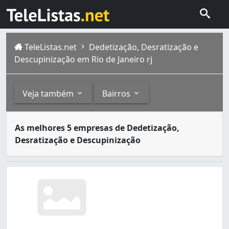
TeleListas.net
Dedetização, Desratização e
Descupinização em Rio de Janeiro rj
Veja também
Bairros
Dedetizadoras são empresas especializadas no serviço de
Outros
Bairros
As melhores 5 empresas de Dedetização,
A cidade do Rio de Janeiro capital do estado homônimo fi
Desratização e Descupinização
Empresas de Desinfecção (2)
Abolição (2)
Anchieta (6)
Andaraí (2)
Anil (4)
Bancários (1)
Bangu (5)
Barra da Tijuca (7)