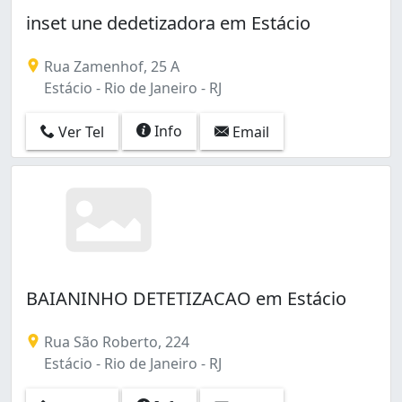
Barra de Guaratiba (1)
inset une dedetizadora em Estácio
Benfica (2)
Bento Ribeiro (1)
Rua Zamenhof, 25 A
Bonsucesso (7)
Estácio - Rio de Janeiro - RJ
Botafogo (1)
Braz de Pina (5)
Info
Ver Tel
Email
Cachambi (2)
Caju (2)
Campinho (1)
Campo Grande (14)
Cascadura (5)
Centro (26)
Cidade Nova (4)
Cidade de Deus (1)
BAIANINHO DETETIZACAO em Estácio
Coelho Neto (2)
Colégio (2)
Rua São Roberto, 224
Copacabana (5)
Estácio - Rio de Janeiro - RJ
Cordovil (4)
Cosme Velho (1)