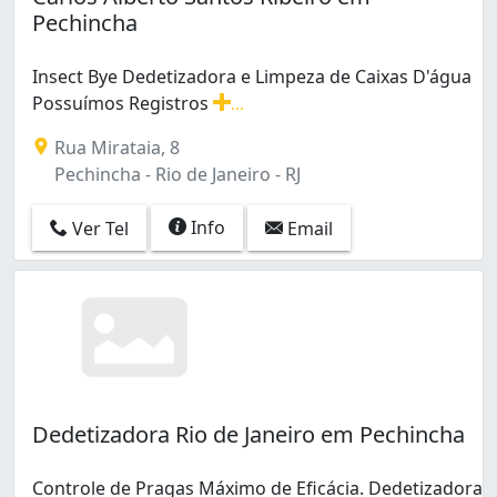
Pechincha
Cosmos (3)
Curicica (6)
Del Castilho (2)
Insect Bye Dedetizadora e Limpeza de Caixas D'água
Deodoro (1)
Possuímos Registros
...
Encantado (3)
Insect Bye Dedetizadora e Limpeza de Caixas D'água Po
Rua Mirataia, 8
Engenho Novo (14)
Pechincha - Rio de Janeiro - RJ
Engenho da Rainha (4)
Engenho de Dentro (4)
Info
Ver Tel
Email
Estácio (7)
Freguesia (Ilha do Governador) (2)
Freguesia (Jacarepaguá) (3)
Galeão (1)
Gamboa (7)
Gardênia Azul (1)
Glória (1)
Guadalupe (4)
Dedetizadora Rio de Janeiro em Pechincha
Guaratiba (2)
Higienópolis (2)
Controle de Pragas Máximo de Eficácia. Dedetizadora