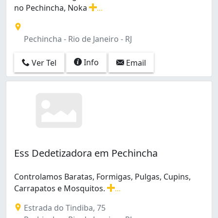
Inhaúma (6)
no Pechincha, Noka
...
Inhoaíba (4)
Controle de Pragas Máximo de Eficácia. Dedetizadora n
Ipanema (2)
Irajá (6)
Pechincha - Rio de Janeiro - RJ
Itanhangá (1)
Jacarepaguá (9)
Info
Ver Tel
Email
Jacarezinho (1)
Jacaré (3)
Jardim América (2)
Jardim Carioca (2)
Leme (1)
Lins de Vasconcelos (2)
Madureira (7)
Ess Dedetizadora em Pechincha
Mangueira (2)
Manguinhos (3)
Maracanã (1)
Controlamos Baratas, Formigas, Pulgas, Cupins,
Marechal Hermes (7)
Carrapatos e Mosquitos.
...
Controlamos Baratas, Formigas, Pulgas, Cupins, Carra
Maria da Graça (2)
Estrada do Tindiba, 75
Maré (1)