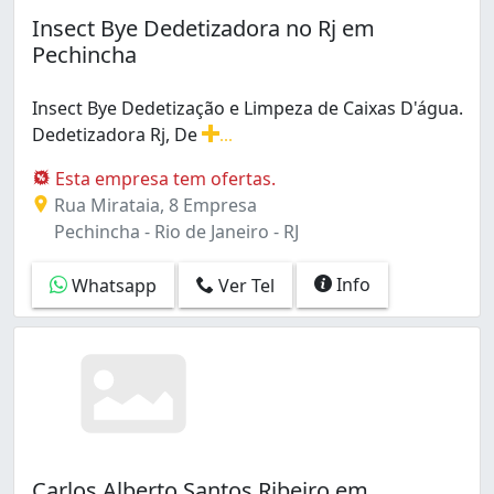
Barra de Guaratiba (1)
Insect Bye Dedetizadora no Rj em
Benfica (2)
Pechincha
Bento Ribeiro (1)
Bonsucesso (7)
Insect Bye Dedetização e Limpeza de Caixas D'água.
Botafogo (1)
Dedetizadora Rj, De
...
Braz de Pina (5)
Insect Bye Dedetização e Limpeza de Caixas D'água. Ded
Cachambi (2)
Esta empresa tem ofertas.
Caju (2)
Rua Mirataia, 8 Empresa
Campinho (1)
Pechincha - Rio de Janeiro - RJ
Campo Grande (14)
Cascadura (5)
Info
Whatsapp
Ver Tel
Centro (26)
Cidade Nova (4)
Cidade de Deus (1)
Coelho Neto (2)
Colégio (2)
Copacabana (5)
Cordovil (4)
Carlos Alberto Santos Ribeiro em
Cosme Velho (1)