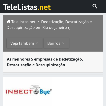
TeleListas.net
Dedetização, Desratização e
Descupinização em Rio de Janeiro rj
Veja também
Bairros
Dedetizadoras são empresas especializadas no serviço de
Outros
Bairros
As melhores 5 empresas de Dedetização,
A cidade do Rio de Janeiro capital do estado homônimo fi
Desratização e Descupinização
Empresas de Desinfecção (2)
Abolição (2)
Sanitização, Higienização e Desinfecção (1)
Anchieta (6)
Andaraí (2)
Anil (4)
Bancários (1)
Bangu (5)
Barra da Tijuca (7)