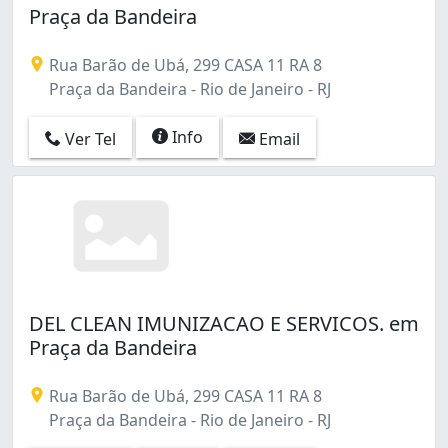
Praça da Bandeira
Rio Comprido (6)
Rocha Miranda (4)
Rua Barão de Ubá, 299 CASA 11 RA 8
Sampaio (4)
Praça da Bandeira - Rio de Janeiro - RJ
Santa Cruz (5)
Santa Teresa (1)
Info
Santo Cristo (7)
Ver Tel
Email
Santíssimo (1)
Saúde (2)
Senador Camará (3)
Senador Vasconcelos (4)
Sepetiba (2)
São Cristóvão (8)
Tanque (2)
DEL CLEAN IMUNIZACAO E SERVICOS. em
Taquara (11)
Praça da Bandeira
Tauá (4)
Tijuca (5)
Rua Barão de Ubá, 299 CASA 11 RA 8
Tomás Coelho (3)
Praça da Bandeira - Rio de Janeiro - RJ
Vargem Pequena (2)