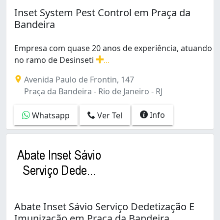
Barra de Guaratiba (1)
Inset System Pest Control em Praça da
Benfica (2)
Bandeira
Bento Ribeiro (1)
Bonsucesso (7)
Empresa com quase 20 anos de experiência, atuando
Botafogo (1)
no ramo de Desinseti
...
Braz de Pina (5)
Empresa com quase 20 anos de experiência, atuando no 
Cachambi (2)
Avenida Paulo de Frontin, 147
Caju (2)
Praça da Bandeira - Rio de Janeiro - RJ
Campinho (1)
Campo Grande (14)
Info
Whatsapp
Ver Tel
Cascadura (5)
Centro (26)
Cidade Nova (4)
Cidade de Deus (1)
Coelho Neto (2)
Colégio (2)
Copacabana (5)
Abate Inset Sávio Serviço Dedetização E
Cordovil (4)
Imunização em Praça da Bandeira
Cosme Velho (1)