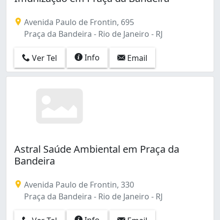
Cosmos (3)
Curicica (6)
Avenida Paulo de Frontin, 695
Del Castilho (2)
Praça da Bandeira - Rio de Janeiro - RJ
Deodoro (1)
Encantado (3)
Info
Ver Tel
Email
Engenho Novo (14)
Engenho da Rainha (4)
Engenho de Dentro (4)
Estácio (7)
Freguesia (Ilha do Governador) (2)
Freguesia (Jacarepaguá) (3)
Galeão (1)
Astral Saúde Ambiental em Praça da
Gamboa (7)
Bandeira
Gardênia Azul (1)
Glória (1)
Avenida Paulo de Frontin, 330
Guadalupe (4)
Praça da Bandeira - Rio de Janeiro - RJ
Guaratiba (2)
Higienópolis (2)
Info