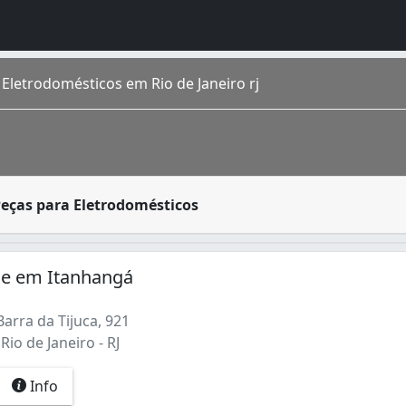
Eletrodomésticos em Rio de Janeiro rj
s que tem a função de facilitar as tarefas do usuário, tan
Peças para Eletrodomésticos
o homônimo fica na região Sudeste do país. É a cidade de m
r (1)
ce em Itanhangá
arra da Tijuca, 921
Rio de Janeiro - RJ
Info