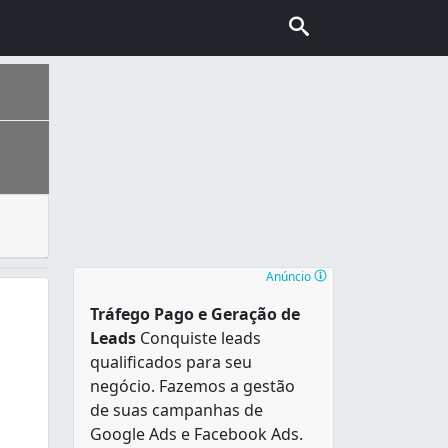
to nas tarefas domésticas, como nos cuidados com a beleza
ais escolhida pelo turismo internacional no Brasil, conhec
Anúncio
Tráfego Pago e Geração de
Leads
Conquiste leads
qualificados para seu
negócio. Fazemos a gestão
de suas campanhas de
Google Ads e Facebook Ads.