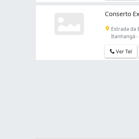
Bonsucesso (3)
Botafogo (7)
Conserto E
Braz de Pina (2)
Cachambi (2)
Estrada da B
Cacuia (1)
Itanhangá - 
Campo Grande (6)
Cascadura (6)
Ver Tel
Catete (3)
Centro (12)
Cidade de Deus (3)
Copacabana (11)
Cosmos (2)
Curicica (1)
Del Castilho (1)
Encantado (2)
Engenho Novo (1)
Estácio (1)
Flamengo (2)
Freguesia (Jacarepaguá) (1)