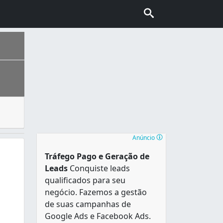
to nas tarefas domésticas, como nos cuidados com a beleza
ais escolhida pelo turismo internacional no Brasil, conhec
proximidades do Centro do Rio de Janeiro.São Cristóvão te
Anúncio
Tráfego Pago e Geração de
Leads
Conquiste leads
qualificados para seu
negócio. Fazemos a gestão
de suas campanhas de
Google Ads e Facebook Ads.