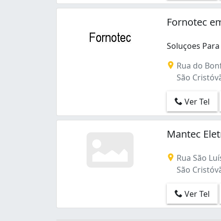
Bonsucesso (3)
Botafogo (7)
Fornotec em
Braz de Pina (2)
Cachambi (2)
Soluçoes Para
Cacuia (1)
Campo Grande (6)
Rua do Bonf
Cascadura (6)
São Cristóvão
Catete (3)
Centro (12)
Ver Tel
Cidade de Deus (3)
Copacabana (11)
Mantec Elet
Cosmos (2)
Curicica (1)
Rua São Luí
Del Castilho (1)
São Cristóvão
Encantado (2)
Engenho Novo (1)
Ver Tel
Estácio (1)
Flamengo (2)
Freguesia (Jacarepaguá) (1)