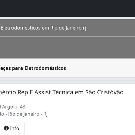
Eletrodomésticos em Rio de Janeiro rj
s que tem a função de facilitar as tarefas do usuário, tan
Peças para Eletrodomésticos
o homônimo fica na região Sudeste do país. É a cidade de m
São Cristóvão
é um bairro de classe média localizado nas 
ércio Rep E Assist Técnica em São Cristóvão
 Argolo, 43
 - Rio de Janeiro - RJ
Info