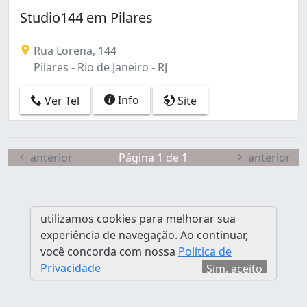
Bento Ribeiro (3)
Studio144 em Pilares
Bonsucesso (3)
Botafogo (7)
Rua Lorena, 144
Braz de Pina (2)
Pilares - Rio de Janeiro - RJ
Cachambi (2)
Cacuia (1)
Info
Ver Tel
Site
Campo Grande (6)
Cascadura (6)
Catete (3)
Centro (12)
anterior
Página 1 de 1
anterior
Cidade de Deus (3)
Copacabana (11)
Cosmos (2)
utilizamos cookies para melhorar sua
Curicica (1)
experiência de navegação. Ao continuar,
Del Castilho (1)
você concorda com nossa
Política de
Encantado (2)
Privacidade
Sim, aceito
Engenho Novo (1)
Estácio (1)
Flamengo (2)