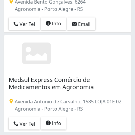
Avenida Bento Gonçalves, 6264
Restinga (10)
Agronomia - Porto Alegre - RS
Rio Branco (32)
Rubem Berta (21)
Info
Ver Tel
Email
Santa Cecília (1)
Santa Maria Goretti (12)
Santa Rosa de Lima (14)
Santa Tereza (8)
Santana (22)
Santo Antônio (1)
Sarandi (58)
São Geraldo (15)
Medsul Express Comércio de
São João (16)
Medicamentos em Agronomia
São Sebastião (5)
Teresópolis (5)
Avenida Antonio de Carvalho, 1585 LOJA 01E 02
Tristeza (11)
Agronomia - Porto Alegre - RS
Três Figueiras (4)
Vila Assunção (1)
Info
Ver Tel
Vila Conceição (1)
Vila Ipiranga (9)