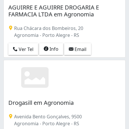
Belém Velho (4)
AGUIRRE E AGUIRRE DROGARIA E
Boa Vista (5)
FARMACIA LTDA em Agronomia
Boa Vista do Sul (1)
Bom Fim (18)
Rua Chácara dos Bombeiros, 20
Bom Jesus (3)
Agronomia - Porto Alegre - RS
Camaquã (4)
Campo Novo (1)
Info
Ver Tel
Email
Cascata (4)
Cavalhada (19)
Centro (5)
Centro Histórico (134)
Chácara das Pedras (4)
Cidade Baixa (14)
Coronel Aparício Borges (3)
Costa e Silva (3)
Drogasill em Agronomia
Cristal (26)
Cristo Redentor (26)
Avenida Bento Gonçalves, 9500
Espírito Santo (4)
Agronomia - Porto Alegre - RS
Extrema (1)