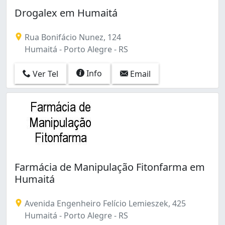
Belém Velho (4)
Drogalex em Humaitá
Boa Vista (5)
Boa Vista do Sul (1)
Rua Bonifácio Nunez, 124
Bom Fim (18)
Humaitá - Porto Alegre - RS
Bom Jesus (3)
Camaquã (4)
Info
Ver Tel
Email
Campo Novo (1)
Cascata (4)
Cavalhada (19)
Centro (5)
Centro Histórico (134)
Chácara das Pedras (4)
Cidade Baixa (14)
Coronel Aparício Borges (3)
Farmácia de Manipulação Fitonfarma em
Costa e Silva (3)
Humaitá
Cristal (26)
Cristo Redentor (26)
Avenida Engenheiro Felício Lemieszek, 425
Espírito Santo (4)
Humaitá - Porto Alegre - RS
Extrema (1)