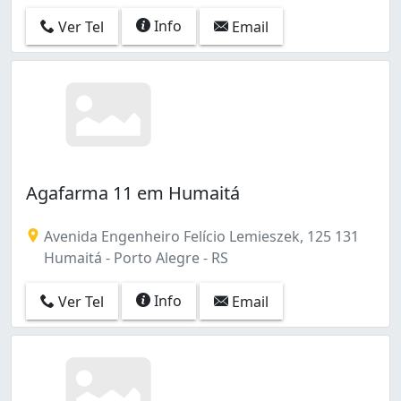
Farrapos (3)
Info
Ver Tel
Email
Farroupilha (15)
Floresta (25)
Glória (9)
Higienópolis (5)
Humaitá (7)
Hípica (5)
Independência (11)
Ipanema (7)
Agafarma 11 em Humaitá
Jardim Botânico (8)
Jardim Carvalho (3)
Avenida Engenheiro Felício Lemieszek, 125 131
Jardim Europa (3)
Humaitá - Porto Alegre - RS
Jardim Floresta (2)
Jardim Itu (8)
Info
Ver Tel
Email
Jardim Leopoldina (6)
Jardim Lindóia (7)
Jardim Sabará (2)
Jardim São Pedro (3)