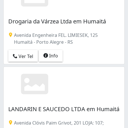
Jardim do Salso (1)
Lageado (1)
Lami (1)
Drogaria da Várzea Ltda em Humaitá
Lomba do Pinheiro (17)
Medianeira (7)
Menino Deus (30)
Avenida Engenheira FEL. LIMIESEK, 125
Moinhos de Vento (21)
Humaitá - Porto Alegre - RS
Mont Serrat (6)
Morro Santana (12)
Info
Ver Tel
Mário Quintana (6)
Navegantes (9)
Nonoai (13)
Parque Santa Fé (1)
Partenon (26)
Passo da Areia (17)
Passo das Pedras (5)
LANDARIN E SAUCEDO LTDA em Humaitá
Petrópolis (40)
Ponta Grossa (6)
Avenida Clóvis Paim Grivot, 201 LOJA: 107;
Praia de Belas (13)