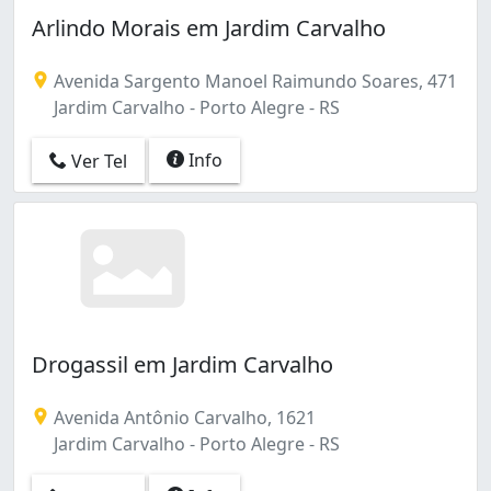
Belém Velho (4)
Arlindo Morais em Jardim Carvalho
Boa Vista (5)
Boa Vista do Sul (1)
Avenida Sargento Manoel Raimundo Soares, 471
Bom Fim (18)
Jardim Carvalho - Porto Alegre - RS
Bom Jesus (3)
Camaquã (4)
Info
Ver Tel
Campo Novo (1)
Cascata (4)
Cavalhada (19)
Centro (5)
Centro Histórico (134)
Chácara das Pedras (4)
Cidade Baixa (14)
Coronel Aparício Borges (3)
Drogassil em Jardim Carvalho
Costa e Silva (3)
Cristal (26)
Avenida Antônio Carvalho, 1621
Cristo Redentor (26)
Jardim Carvalho - Porto Alegre - RS
Espírito Santo (4)
Extrema (1)