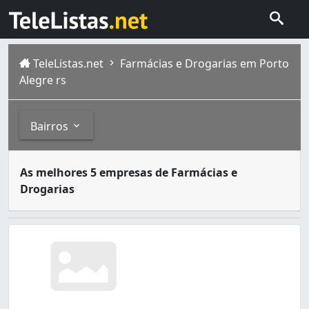
TeleListas.net
Farmácias e Drogarias em Porto
Alegre rs
Bairros
As farmácias são estabelecimentos que vendem medicame
Bairros
As melhores 5 empresas de Farmácias e
O município brasileiro de Porto Alegre é a capital do es
Drogarias
Aberta dos Morros (4)
Agronomia (7)
Anchieta (2)
Auxiliadora (23)
Azenha (15)
Bela Vista (1)
Belém Novo (10)