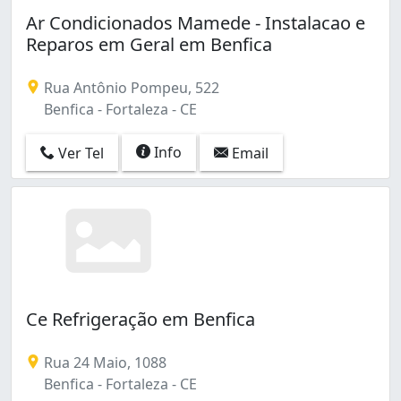
Barroso (1)
Ar Condicionados Mamede - Instalacao e
Bela Vista (1)
Reparos em Geral em Benfica
Benfica (4)
Boa Vista (1)
Rua Antônio Pompeu, 522
Boa Vista-castelão (1)
Benfica - Fortaleza - CE
Cajazeiras (4)
Cambeba (2)
Info
Ver Tel
Email
Canindezinho (2)
Carlito Pamplona (1)
Centro (42)
Cidade dos Funcionários (2)
Cocó (1)
Conjunto Ceará I (2)
Conjunto Ceará Ii (1)
Conjunto Palmeiras (1)
Ce Refrigeração em Benfica
Cristo Redentor (2)
Curió (1)
Rua 24 Maio, 1088
Damas (1)
Benfica - Fortaleza - CE
Demócrito Rocha (1)