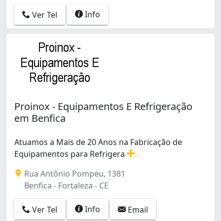
Dionisio Torres (4)
Info
Ver Tel
Edson Queiroz (15)
Ellery (1)
Engenheiro Luciano Cavalcante (1)
Farias Brito (7)
Floresta (3)
Fátima (3)
Granja Lisboa (3)
Guajeru (1)
Proinox - Equipamentos E Refrigeração
Henrique Jorge (1)
em Benfica
Itaperi (1)
Jangurussu (3)
Atuamos a Mais de 20 Anos na Fabricação de
Jardim América (2)
Equipamentos para Refrigera
...
Jardim Iracema (4)
Atuamos a Mais de 20 Anos na Fabricação de Equipamen
Rua Antônio Pompeu, 1381
Jardim das Oliveiras (1)
Benfica - Fortaleza - CE
Joaquim Távora (4)
José Bonifácio (3)
Info
Ver Tel
Email
João XXIII (1)