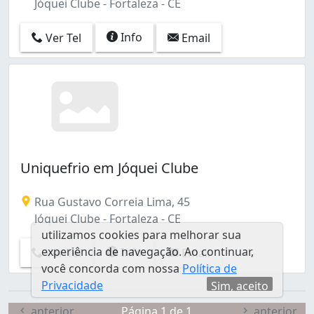
Jóquei Clube - Fortaleza - CE
Dionisio Torres (4)
Edson Queiroz (15)
Info
Ver Tel
Email
Ellery (1)
Engenheiro Luciano Cavalcante (1)
Farias Brito (7)
Floresta (3)
Fátima (3)
Granja Lisboa (3)
Guajeru (1)
Henrique Jorge (1)
Uniquefrio em Jóquei Clube
Itaperi (1)
Jangurussu (3)
Rua Gustavo Correia Lima, 45
Jardim América (2)
Jóquei Clube - Fortaleza - CE
Jardim Iracema (4)
utilizamos cookies para melhorar sua
Jardim das Oliveiras (1)
experiência de navegação. Ao continuar,
Info
Ver Tel
Email
Joaquim Távora (4)
você concorda com nossa
Política de
José Bonifácio (3)
Privacidade
Sim, aceito
João XXIII (1)
anterior
Página 1 de 1
anterior