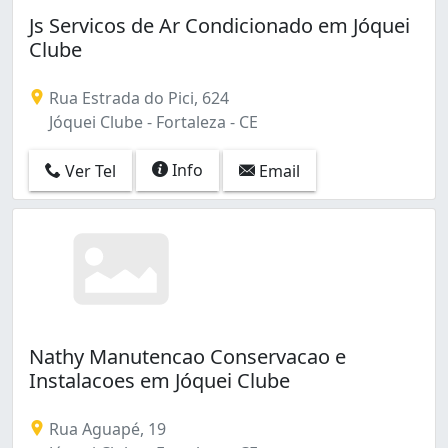
Barroso (1)
Js Servicos de Ar Condicionado em Jóquei
Bela Vista (1)
Clube
Benfica (4)
Boa Vista (1)
Rua Estrada do Pici, 624
Boa Vista-castelão (1)
Jóquei Clube - Fortaleza - CE
Cajazeiras (4)
Cambeba (2)
Info
Ver Tel
Email
Canindezinho (2)
Carlito Pamplona (1)
Centro (42)
Cidade dos Funcionários (2)
Cocó (1)
Conjunto Ceará I (2)
Conjunto Ceará Ii (1)
Conjunto Palmeiras (1)
Nathy Manutencao Conservacao e
Cristo Redentor (2)
Instalacoes em Jóquei Clube
Curió (1)
Damas (1)
Rua Aguapé, 19
Demócrito Rocha (1)