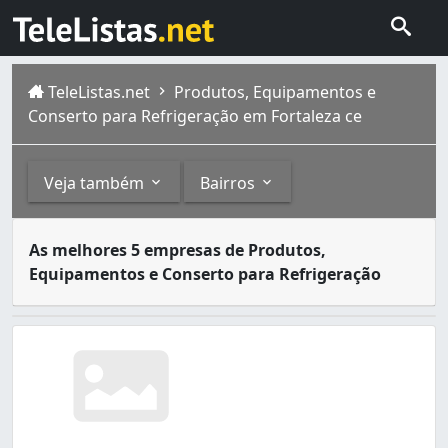
TeleListas.net
Produtos, Equipamentos e
Conserto para Refrigeração em Fortaleza ce
Veja também
Bairros
A refrigeração é o ato de diminuir de maneira planejada
Outros
Bairros
As melhores 5 empresas de Produtos,
Fortaleza é a capital do estado brasileiro do Ceará . Si
Equipamentos e Conserto para Refrigeração
Conserto, Limpeza e Manutenção de Ar-Condicionado 
Aldeota (12)
Amadeu Furtado (1)
Ancuri (2)
Antônio Bezerra (5)
Aracapé (1)
Autran Nunes (6)
Barra do Ceará (5)