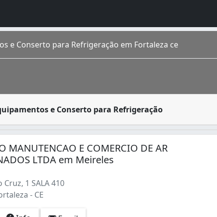
s e Conserto para Refrigeração em Fortaleza ce
ira planejada e controlada a temperatura de um ambiente, 
quipamentos e Conserto para Refrigeração
do Ceará . Situada na região Nordeste , a cidade conta com 
Condicionado (2)
O MANUTENCAO E COMERCIO DE AR
ADOS LTDA em Meireles
 Cruz, 1 SALA 410
ortaleza - CE