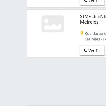
Ver Tel
Bela Vista (1)
Benfica (4)
Boa Vista (1)
SIMPLE ENE
Boa Vista-castelão (1)
Meireles
Cajazeiras (4)
Cambeba (2)
Rua Barão d
Canindezinho (2)
Meireles - F
Carlito Pamplona (1)
Centro (42)
Ver Tel
Cidade dos Funcionários (2)
Cocó (1)
Conjunto Ceará I (2)
Conjunto Ceará Ii (1)
Conjunto Palmeiras (1)
Cristo Redentor (2)
Curió (1)
Damas (1)
Demócrito Rocha (1)
Dionisio Torres (4)