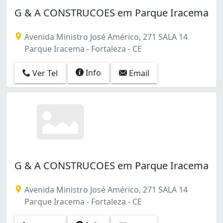
Barroso (1)
G & A CONSTRUCOES em Parque Iracema
Bela Vista (1)
Benfica (4)
Avenida Ministro José Américo, 271 SALA 14
Boa Vista (1)
Parque Iracema - Fortaleza - CE
Boa Vista-castelão (1)
Cajazeiras (4)
Info
Ver Tel
Email
Cambeba (2)
Canindezinho (2)
Carlito Pamplona (1)
Centro (42)
Cidade dos Funcionários (2)
Cocó (1)
Conjunto Ceará I (2)
Conjunto Ceará Ii (1)
G & A CONSTRUCOES em Parque Iracema
Conjunto Palmeiras (1)
Cristo Redentor (2)
Avenida Ministro José Américo, 271 SALA 14
Curió (1)
Parque Iracema - Fortaleza - CE
Damas (1)
Demócrito Rocha (1)