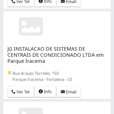
Info
Ver Tel
Email
Dionisio Torres (4)
Edson Queiroz (15)
Ellery (1)
Engenheiro Luciano Cavalcante (1)
Farias Brito (7)
Floresta (3)
Fátima (3)
Granja Lisboa (3)
JG INSTALACAO DE SISTEMAS DE
Guajeru (1)
CENTRAIS DE CONDICIONADO LTDA em
Henrique Jorge (1)
Parque Iracema
Itaperi (1)
Jangurussu (3)
Rua Araújo Torreão, 150
Jardim América (2)
Parque Iracema - Fortaleza - CE
Jardim Iracema (4)
Jardim das Oliveiras (1)
Info
Ver Tel
Email
Joaquim Távora (4)
José Bonifácio (3)
João XXIII (1)