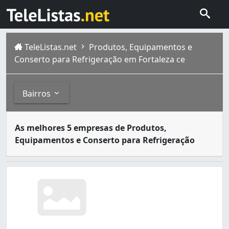
TeleListas.net
Produtos, Equipamentos e
Conserto para Refrigeração em Fortaleza ce
Bairros
A refrigeração é o ato de diminuir de maneira planejada
Bairros
As melhores 5 empresas de Produtos,
Fortaleza é a capital do estado brasileiro do Ceará . Si
Equipamentos e Conserto para Refrigeração
Aldeota (12)
Amadeu Furtado (1)
Ancuri (2)
Antônio Bezerra (5)
Aracapé (1)
Autran Nunes (6)
Barra do Ceará (5)