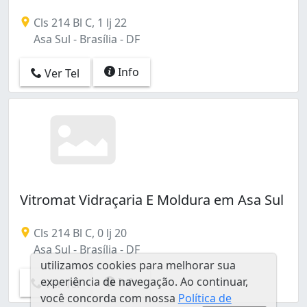
Cls 214 Bl C, 1 lj 22
Asa Sul - Brasília - DF
Info
Ver Tel
Vitromat Vidraçaria E Moldura em Asa Sul
Cls 214 Bl C, 0 lj 20
Asa Sul - Brasília - DF
utilizamos cookies para melhorar sua
experiência de navegação. Ao continuar,
Info
Ver Tel
você concorda com nossa
Política de