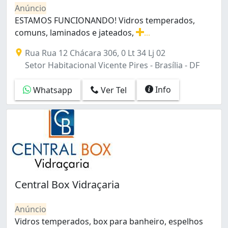
Condomínio Residencial Santa Maria (Santa Maria) (1)
Anúncio
Cruzeiro (9)
ESTAMOS FUNCIONANDO! Vidros temperados,
Cruzeiro Novo (1)
comuns, laminados e jateados,
...
Cruzeiro Velho (2)
ESTAMOS FUNCIONANDO! Vidros temperados, comuns, lami
Rua Rua 12 Chácara 306, 0 Lt 34 Lj 02
Del Lago I (Itapoã) (1)
Setor Habitacional Vicente Pires - Brasília - DF
Del Lago II (Itapoã) (1)
Fazendinha (Itapoã) (1)
Info
Whatsapp
Ver Tel
Gama (16)
Granja Torto (7)
Guará (31)
Guará I (3)
Guará II (5)
Itapoã I (1)
Itapoã II (1)
Jardim Roriz (Planaltina) (1)
Central Box Vidraçaria
Lago Norte (2)
Lago Sul (1)
Anúncio
Metropolitana (Núcleo Bandeirante) (2)
Vidros temperados, box para banheiro, espelhos
Norte (Águas Claras) (3)