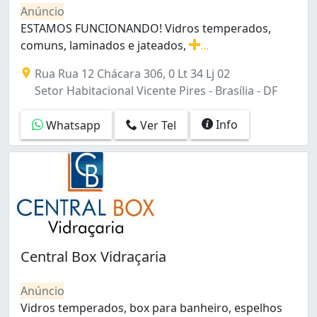
Condomínio Residencial Santa Maria (Santa Maria) (1)
Anúncio
Cruzeiro (9)
ESTAMOS FUNCIONANDO! Vidros temperados,
Cruzeiro Novo (1)
comuns, laminados e jateados,
...
Cruzeiro Velho (2)
ESTAMOS FUNCIONANDO! Vidros temperados, comuns, lami
Rua Rua 12 Chácara 306, 0 Lt 34 Lj 02
Del Lago I (Itapoã) (1)
Setor Habitacional Vicente Pires - Brasília - DF
Del Lago II (Itapoã) (1)
Fazendinha (Itapoã) (1)
Info
Whatsapp
Ver Tel
Gama (16)
Granja Torto (7)
Guará (31)
Guará I (3)
Guará II (5)
Itapoã I (1)
Itapoã II (1)
Jardim Roriz (Planaltina) (1)
Central Box Vidraçaria
Lago Norte (2)
Lago Sul (1)
Anúncio
Metropolitana (Núcleo Bandeirante) (2)
Vidros temperados, box para banheiro, espelhos
Norte (Águas Claras) (3)