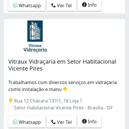
Sobradinho (32)
Info
Whatsapp
Ver Tel
Sul (Águas Claras) (4)
Taguatinga (91)
Taguatinga Norte (3)
Taguatinga Norte (Taguatinga) (11)
Taguatinga Sul (Taguatinga) (6)
Vila Planalto (4)
Vila São José (Brazlândia) (1)
Vila Vicentina (Planaltina) (1)
Vitraux Vidraçaria em Setor Habitacional
Vila da Telebrasília (2)
Vicente Pires
Zona Industrial (Guará) (7)
Águas Claras (1)
Trabalhamos com diversos serviços em vidraçaria
Área de Desenvolvimento Econômico (Ceilândia) (1)
como instalação e manu
...
Área de Desenvolvimento Econômico (Águas Claras) (
Trabalhamos com diversos serviços em vidraçaria como i
Rua 12 Chácara 137/1, 18 Loja 1
Setor Habitacional Vicente Pires - Brasília - DF
Info
Whatsapp
Ver Tel