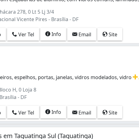
m esquadrias de alumínio, com vidros comuns, laminados, j
ácara 278, 0 Lt 5 Lj 3/4
cional Vicente Pires - Brasília - DF
 (1)
Info
p
Ver Tel
Email
Site
)
iros, espelhos, portas, janelas, vidros modelados, vidro
iros, espelhos, portas, janelas, vidros modelados, vidros
loco H, 0 Loja 8
rasília - DF
Info
p
Ver Tel
Email
Site
inho) (2)
os em Taguatinga Sul (Taguatinga)