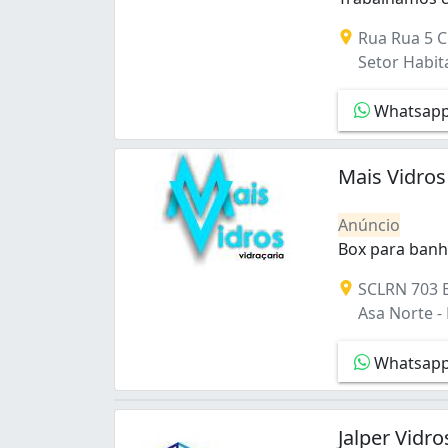
Núcleo Bandeirante (4)
Trabalhamos co
Rua Rua 5 Ch
Paranoá (5)
Setor Habita
Planaltina (10)
Quadras Econômicas Lúcio Costa (Guará)
Whatsap
Recanto Das Emas (6)
Recanto das Emas (6)
Região dos Lagos (Sobradinho) (7)
Mais Vidros
Residencial do Bosque (São Sebastião) (1
Riacho Fundo (11)
Anúncio
Riacho Fundo I (2)
Box para banhe
Riacho Fundo II (1)
Box para banhe
Samambaia (12)
SCLRN 703 B
Samambaia Norte (Samambaia) (2)
Asa Norte - B
Samambaia Sul (1)
Samambaia Sul (Samambaia) (14)
Whatsap
Santa Maria (12)
Sao Sebastião (8)
Setor Econômico de Sobradinho (Sobrad
Jalper Vidr