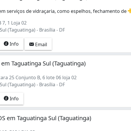
)
ras) (4)
 em serviços de vidraçaria, como espelhos, fechamento de
o) (1)
em serviços de vidraçaria, como espelhos, fechamento de sa
 (2)
7, 1 Loja 02
ires) (1)
ul (Taguatinga) - Brasília - DF
a) (1)
Info
Email
 3 (3)
 em Taguatinga Sul (Taguatinga)
ra 25 Conjunto B, 6 lote 06 loja 02
ul (Taguatinga) - Brasília - DF
ante) (1)
Info
(16)
S em Taguatinga Sul (Taguatinga)
)