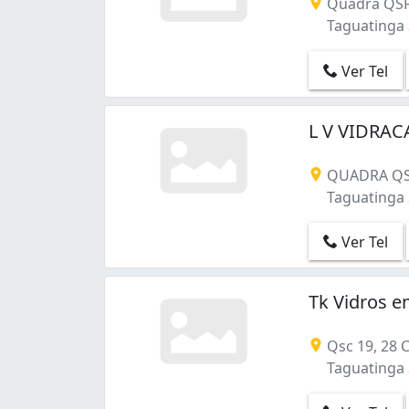
Quadra QSF 
Sobradinho (32)
Taguatinga S
Sul (Águas Claras) (4)
Taguatinga (91)
Ver Tel
Taguatinga Norte (3)
Taguatinga Norte (Taguatinga) (11)
Taguatinga Sul (Taguatinga) (6)
L V VIDRACA
Vila Planalto (4)
Vila São José (Brazlândia) (1)
QUADRA QSF
Vila Vicentina (Planaltina) (1)
Taguatinga S
Vila da Telebrasília (2)
Zona Industrial (Guará) (7)
Ver Tel
Águas Claras (1)
Área de Desenvolvimento Econômico (Cei
Área de Desenvolvimento Econômico (Águ
Tk Vidros e
Qsc 19, 28 C
Taguatinga S