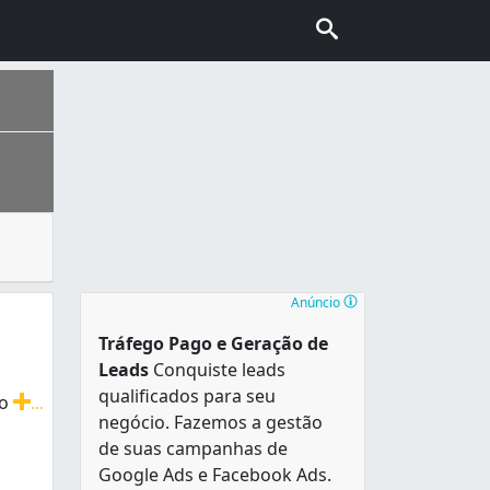
perado, vidro laminado e o vidro aramado, comumente utiliza
 de sotaques do Nordeste, Sudeste, Norte e Sul do país e a
Anúncio
Tráfego Pago e Geração de
Leads
Conquiste leads
qualificados para seu
to
...
negócio. Fazemos a gestão
varanda, janelas, guaritas, vidros jateados, bisotê e tem
de suas campanhas de
Google Ads e Facebook Ads.