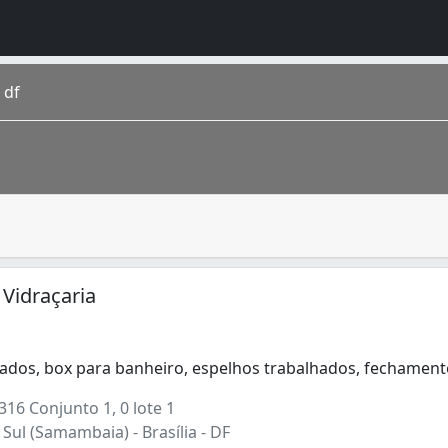
 df
na fabricação de vidro de diversos tipos, como o vidro tem
gares, todas as idades e de muitas gerações. É uma mistura
 Vidraçaria
ados, box para banheiro, espelhos trabalhados, fechamen
dos, box para banheiro, espelhos trabalhados, fechamento 
16 Conjunto 1, 0 lote 1
ul (Samambaia) - Brasília - DF