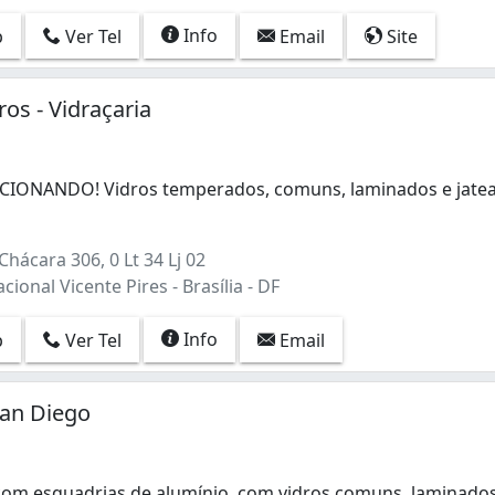
ta Maria) (1)
Info
p
Ver Tel
Email
Site
ros - Vidraçaria
IONANDO! Vidros temperados, comuns, laminados e jatea
ONANDO! Vidros temperados, comuns, laminados e jateados,
hácara 306, 0 Lt 34 Lj 02
cional Vicente Pires - Brasília - DF
Info
p
Ver Tel
Email
San Diego
om esquadrias de alumínio, com vidros comuns, laminado