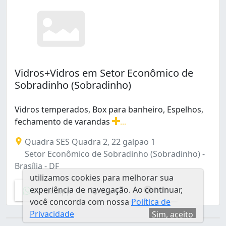
Vidros+Vidros em Setor Econômico de
Sobradinho (Sobradinho)
Vidros temperados, Box para banheiro, Espelhos,
fechamento de varandas
...
Vidros temperados, Box para banheiro, Espelhos, fech
Quadra SES Quadra 2, 22 galpao 1
Setor Econômico de Sobradinho (Sobradinho) -
Brasília - DF
utilizamos cookies para melhorar sua
experiência de navegação. Ao continuar,
Info
Whatsapp
Ver Tel
você concorda com nossa
Política de
Privacidade
Sim, aceito