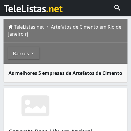
TeleListas.net
Artefatos de Cimento em Rio de
Janeiro rj
Bairros
Algumas empresas privadas são especialistas em criar ob
Bairros
As melhores 5 empresas de Artefatos de Cimento
A cidade do Rio de Janeiro capital do estado homônimo fi
O
Andaraí
é um dos bairros mais antigos do Rio de Janeir
Andaraí (1)
Bangu (1)
Barra da Tijuca (19)
Camorim (1)
Campo Grande (4)
Cordovil (22)
Cosmos (1)