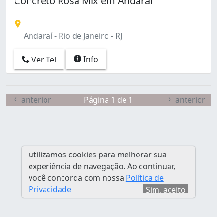
Concreto Rosa Mix em Andaraí
Curicica (6)
Del Castilho (1)
Guaratiba (3)
Andaraí - Rio de Janeiro - RJ
Higienópolis (1)
Jacarepaguá (1)
Info
Ver Tel
Laranjeiras (1)
Marechal Hermes (1)
Paciência (1)
Pavuna (1)
anterior
Página 1 de 1
anterior
Pedra de Guaratiba (1)
Praça Seca (1)
Realengo (1)
Recreio dos Bandeirantes (1)
utilizamos cookies para melhorar sua
Rocha Miranda (1)
experiência de navegação. Ao continuar,
Santa Cruz (12)
você concorda com nossa
Política de
Santíssimo (1)
Privacidade
Sim, aceito
São Cristóvão (1)
Tanque (1)
Taquara (1)