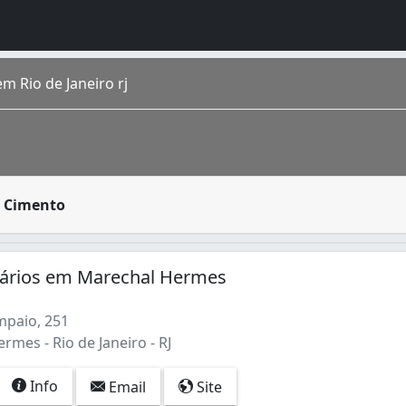
m Rio de Janeiro rj
s em criar objetos de cimento, seja para mera decoração ou
e Cimento
o homônimo fica na região Sudeste do país. É a cidade de m
tários em Marechal Hermes
mpaio, 251
mes - Rio de Janeiro - RJ
Info
Email
Site