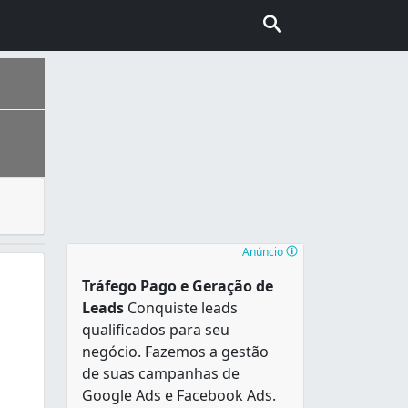
 para utilidade na construção civil. O cimento é um mater
ais escolhida pelo turismo internacional no Brasil, conhec
Anúncio
Tráfego Pago e Geração de
Leads
Conquiste leads
qualificados para seu
negócio. Fazemos a gestão
de suas campanhas de
Google Ads e Facebook Ads.