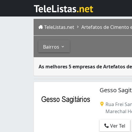
TeleListas.net
Artefatos de Cimento e
Bairros
Algumas empresas privadas são especialista
Bairros
As melhores 5 empresas de Artefatos d
A cidade do Rio de Janeiro capital do estad
Andaraí (1)
Bangu (1)
Gesso Sagi
Barra da Tijuca (19)
Camorim (1)
Rua Frei Sa
Campo Grande (4)
Marechal Her
Cordovil (22)
Cosmos (1)
Ver Tel
Curicica (6)