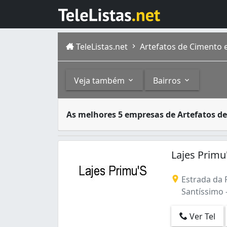
TeleListas.net
Artefatos de Cimento e
Veja também
Bairros
Algumas empresas privadas são especialista
Outros
Bairros
As melhores 5 empresas de Artefatos d
A cidade do Rio de Janeiro capital do estad
Lajes (3)
Andaraí (1)
Pré-Moldados (2)
Bangu (1)
Lajes Primu
Barra da Tijuca (19)
Camorim (1)
Estrada da 
Campo Grande (4)
Santíssimo -
Cordovil (22)
Cosmos (1)
Ver Tel
Curicica (6)