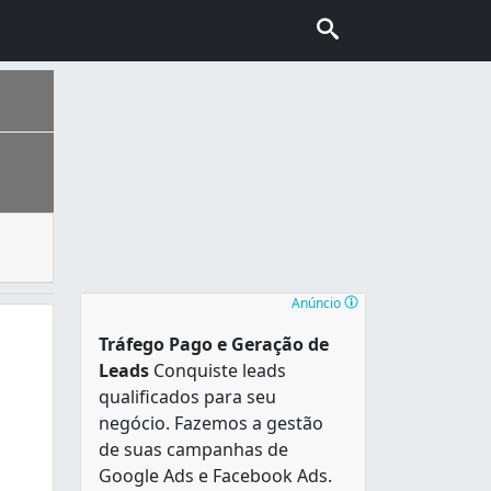
 para utilidade na construção civil. O cimento é um mater
ais escolhida pelo turismo internacional no Brasil, conhec
Anúncio
Tráfego Pago e Geração de
Leads
Conquiste leads
qualificados para seu
negócio. Fazemos a gestão
de suas campanhas de
Google Ads e Facebook Ads.