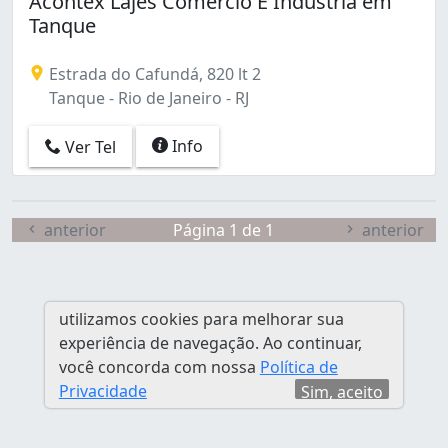
Acontex Lajes Comércio E Indústria em
Curicica (6)
Tanque
Del Castilho (1)
Guaratiba (3)
Estrada do Cafundá, 820 lt 2
Higienópolis (1)
Tanque - Rio de Janeiro - RJ
Jacarepaguá (1)
Laranjeiras (1)
Info
Ver Tel
Marechal Hermes (1)
Paciência (1)
Pavuna (1)
Pedra de Guaratiba (1)
anterior
Página 1 de 1
anterior
Praça Seca (1)
Realengo (1)
Recreio dos Bandeirantes (1)
utilizamos cookies para melhorar sua
Rocha Miranda (1)
experiência de navegação. Ao continuar,
Santa Cruz (12)
você concorda com nossa
Política de
Santíssimo (1)
Privacidade
Sim, aceito
São Cristóvão (1)
Tanque (1)
Taquara (1)