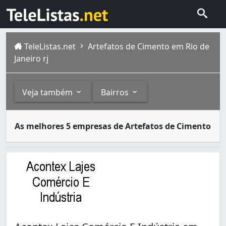
TeleListas.net
Artefatos de Cimento em Rio de
Janeiro rj
Veja também
Bairros
Algumas empresas privadas são especialistas em criar ob
Outros
Bairros
As melhores 5 empresas de Artefatos de Cimento
A cidade do Rio de Janeiro capital do estado homônimo fi
Lajes (5)
Andaraí (1)
Pré-Moldados (3)
Bangu (1)
Barra da Tijuca (19)
Camorim (1)
Campo Grande (4)
Cordovil (22)
Cosmos (1)