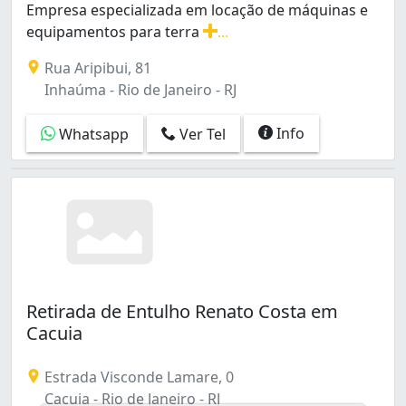
Empresa especializada em locação de máquinas e
Manguinhos (1)
equipamentos para terra
...
Méier (1)
Empresa especializada em locação de máquinas e equipa
Olaria (1)
Rua Aripibui, 81
Penha (1)
Inhaúma - Rio de Janeiro - RJ
Piedade (1)
Pilares (1)
Info
Whatsapp
Ver Tel
Ramos (1)
Realengo (1)
Recreio dos Bandeirantes (2)
Rocha (1)
Rocha Miranda (3)
Santa Cruz (1)
Santo Cristo (1)
Senador Camará (2)
Retirada de Entulho Renato Costa em
Tanque (1)
Cacuia
Taquara (3)
Tijuca (3)
Estrada Visconde Lamare, 0
Vargem Grande (1)
Cacuia - Rio de Janeiro - RJ