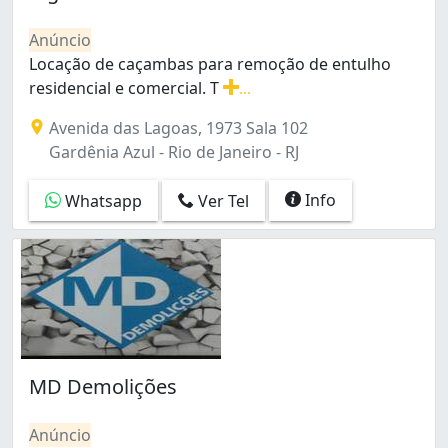
Cacuia (1)
Campo Grande (2)
Anúncio
Centro (2)
Locação de caçambas para remoção de entulho
Cidade Nova (1)
residencial e comercial. T
...
Cordovil (1)
Locação de caçambas para remoção de entulho residenci
Avenida das Lagoas, 1973 Sala 102
Del Castilho (1)
Gardênia Azul - Rio de Janeiro - RJ
Engenho Novo (1)
Engenho de Dentro (1)
Info
Whatsapp
Ver Tel
Galeão (3)
Gamboa (1)
Gardênia Azul (2)
Higienópolis (1)
Inhaúma (9)
Irajá (1)
Itanhangá (1)
Jacarepaguá (2)
MD Demolições
Jacarezinho (1)
Jacaré (1)
Anúncio
Jardim Sulacap (2)