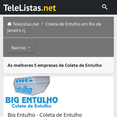
TeleListas.net
Coleta de Entulho em Rio de
Janeiro rj
Bairros
A coleta de entulho é o transporte de resíduos de um de
Bairros
As melhores 5 empresas de Coleta de Entulho
A cidade do Rio de Janeiro capital do estado homônimo fi
Anil (2)
Bangu (1)
Benfica (2)
Bonsucesso (13)
Botafogo (1)
Braz de Pina (1)
Cachambi (2)
Big Entulho - Coleta de Entulho