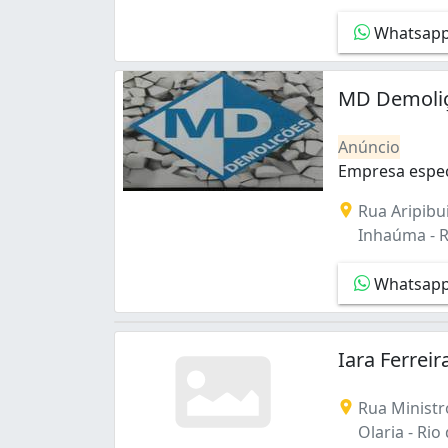
Campo Grande (2)
Whatsap
Centro (2)
Cidade Nova (1)
Cordovil (1)
MD Demoli
Del Castilho (1)
Engenho Novo (1)
Anúncio
Engenho de Dentro (1)
Empresa espec
Galeão (3)
Empresa especi
Gamboa (1)
Rua Aripibui
Gardênia Azul (2)
Inhaúma - Ri
Higienópolis (1)
Inhaúma (9)
Whatsap
Irajá (1)
Itanhangá (1)
Jacarepaguá (2)
Iara Ferrei
Jacarezinho (1)
Jacaré (1)
Rua Ministr
Jardim Sulacap (2)
Olaria - Rio 
Manguinhos (1)