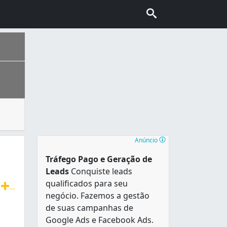
u descarte e aterramento, que normalmente é feito em um a
ais escolhida pelo turismo internacional no Brasil, conhec
endo limite com os bairros Ramos, Penha e Complexo do Al
Anúncio
Tráfego Pago e Geração de
Leads
Conquiste leads
qualificados para seu
T
...
negócio. Fazemos a gestão
radição, agilidade e ótimo atendimento. Faturamos para em
de suas campanhas de
Google Ads e Facebook Ads.