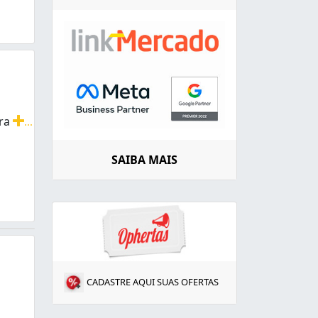
rra
...
planagem, construção civil, demolição, limpeza de terreno
SAIBA MAIS
CADASTRE AQUI SUAS OFERTAS