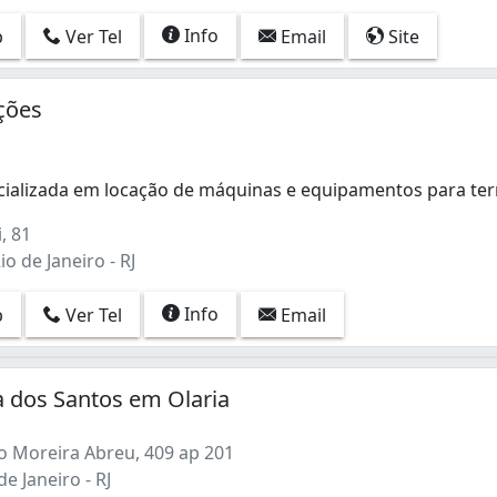
Info
p
Ver Tel
Email
Site
ções
ializada em locação de máquinas e equipamentos para te
alizada em locação de máquinas e equipamentos para terra
, 81
o de Janeiro - RJ
Info
p
Ver Tel
Email
ra dos Santos em Olaria
o Moreira Abreu, 409 ap 201
de Janeiro - RJ