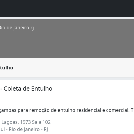
o de Janeiro rj
duos de um determinado lugar até o local correto para o se
ntulho
o homônimo fica na região Sudeste do país. É a cidade de m
ertence à chamada Zona da Leopoldina, na Zona Norte, faz
ndustriais (1)
 - Coleta de Entulho
çambas para remoção de entulho residencial e comercial. 
ambas para remoção de entulho residencial e comercial. T
 Lagoas, 1973 Sala 102
l - Rio de Janeiro - RJ